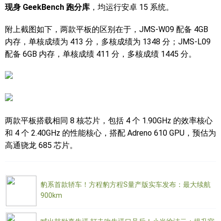
现身 GeekBench 跑分库
，均运行安卓 15 系统。
附上截图如下，两款平板的区别在于，JMS-W09 配备 4GB
内存，单核成绩为 413 分，多核成绩为 1348 分；JMS-L09
配备 6GB 内存，单核成绩 411 分，多核成绩 1445 分。
两款平板搭载相同 8 核芯片，包括 4 个 1.90GHz 的效率核心
和 4 个 2.40GHz 的性能核心，搭配 Adreno 610 GPU，预估为
高通骁龙 685 芯片。
豹系首款轿车！方程豹方程S量产版实车发布：最大续航
900km