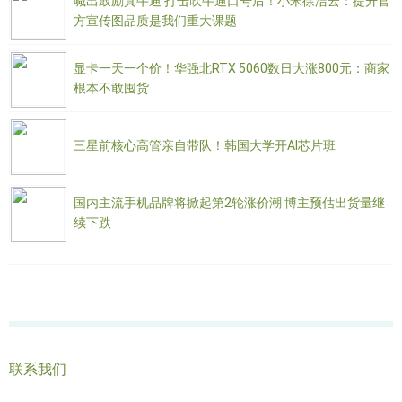
喊出鼓励真牛逼 打击吹牛逼口号后！小米徐洁云：提升官
方宣传图品质是我们重大课题
显卡一天一个价！华强北RTX 5060数日大涨800元：商家
根本不敢囤货
三星前核心高管亲自带队！韩国大学开AI芯片班
国内主流手机品牌将掀起第2轮涨价潮 博主预估出货量继
续下跌
联系我们