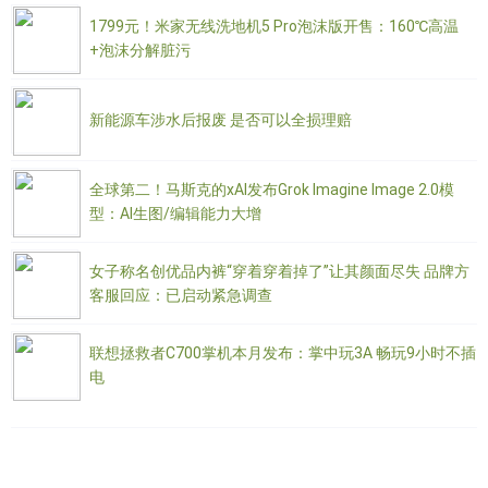
1799元！米家无线洗地机5 Pro泡沫版开售：160℃高温
+泡沫分解脏污
新能源车涉水后报废 是否可以全损理赔
全球第二！马斯克的xAI发布Grok Imagine Image 2.0模
型：AI生图/编辑能力大增
女子称名创优品内裤“穿着穿着掉了”让其颜面尽失 品牌方
客服回应：已启动紧急调查
联想拯救者C700掌机本月发布：掌中玩3A 畅玩9小时不插
电