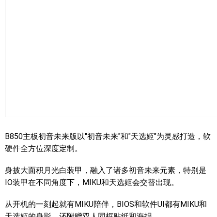
B850主板初音未来版以"初音未来"和"天选姬"为灵感打造，软
硬件全方位深度定制。
身披大面积月光白装甲，融入了诸多初音未来元素，特别是
IO装甲在不同角度下，MIKU和天选姬会交替出现。
从开机的一刻起就有MIKU陪伴，BIOS和软件UI都有MIKU和
天选姬的身影，还附赠双人同框贴纸和海报。