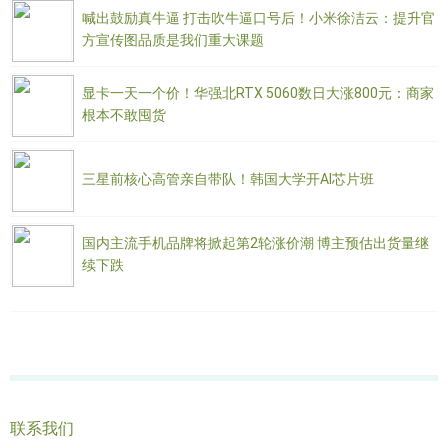
喊出鼓励真牛逼 打击吹牛逼口号后！小米徐洁云：提升官
方宣传图品质是我们重大课题
显卡一天一个价！华强北RTX 5060数日大涨800元：商家
根本不敢囤货
三星前核心高管亲自带队！韩国大学开AI芯片班
国内主流手机品牌将掀起第2轮涨价潮 博主预估出货量继
续下跌
联系我们