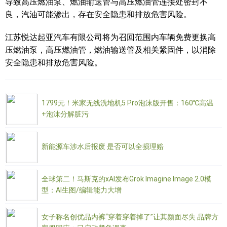
导致高压燃油泵、燃油输送管与高压燃油管连接处密封不
良，汽油可能渗出，存在安全隐患和排放危害风险。
江苏悦达起亚汽车有限公司将为召回范围内车辆免费更换高
压燃油泵，高压燃油管，燃油输送管及相关紧固件，以消除
安全隐患和排放危害风险。
1799元！米家无线洗地机5 Pro泡沫版开售：160℃高温
+泡沫分解脏污
新能源车涉水后报废 是否可以全损理赔
全球第二！马斯克的xAI发布Grok Imagine Image 2.0模
型：AI生图/编辑能力大增
女子称名创优品内裤“穿着穿着掉了”让其颜面尽失 品牌方