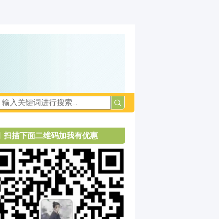
扫描下面二维码加我有优惠