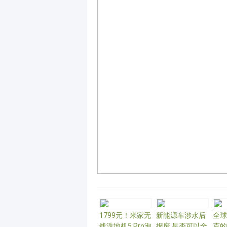
1799元！米家无
新能源车涉水后
全球
线洗地机5 Pro泡
报废 是否可以全
克的