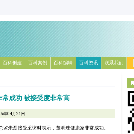
百科创建
百科案例
百科编辑
百科资讯
联系我们
常成功 被接受度非常高
25年04月21日
场总监朱磊接受采访时表示，董明珠健康家非常成功。