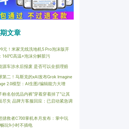
期文章
799元！米家无线洗地机5 Pro泡沫版开
：160℃高温+泡沫分解脏污
能源车涉水后报废 是否可以全损理赔
第二！马斯克的xAI发布Grok Imagine
age 2.0模型：AI生图/编辑能力大增
子称名创优品内裤“穿着穿着掉了”让其
面尽失 品牌方客服回应：已启动紧急调
想拯救者C700掌机本月发布：掌中玩
A 畅玩9小时不插电