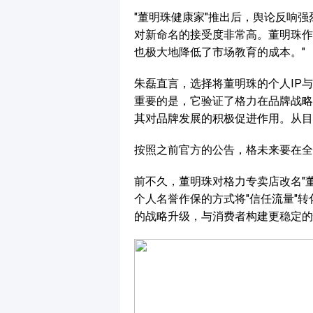
"董明珠健康家"推出后，舆论反响
对新命名的接受度非常高。董明珠作
也极大地降低了市场教育的成本。"
朱磊直言，选择将董明珠的个人IP
重要的是，它验证了格力在品牌战略
其对品牌发展的积极促进作用。从目
按照之前官方的公告，格未来要在全国
前不久，董明珠对格力专卖店改名"
个人名誉作保的方式将"信任流量"转
的战略升级，与消费者构建更稳定的