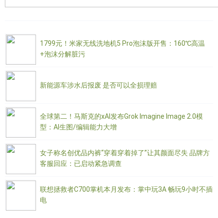
1799元！米家无线洗地机5 Pro泡沫版开售：160℃高温
+泡沫分解脏污
新能源车涉水后报废 是否可以全损理赔
全球第二！马斯克的xAI发布Grok Imagine Image 2.0模
型：AI生图/编辑能力大增
女子称名创优品内裤“穿着穿着掉了”让其颜面尽失 品牌方
客服回应：已启动紧急调查
联想拯救者C700掌机本月发布：掌中玩3A 畅玩9小时不插
电