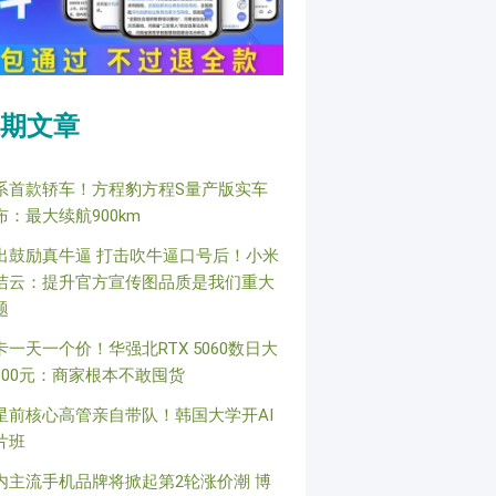
期文章
系首款轿车！方程豹方程S量产版实车
布：最大续航900km
出鼓励真牛逼 打击吹牛逼口号后！小米
洁云：提升官方宣传图品质是我们重大
题
卡一天一个价！华强北RTX 5060数日大
800元：商家根本不敢囤货
星前核心高管亲自带队！韩国大学开AI
片班
内主流手机品牌将掀起第2轮涨价潮 博