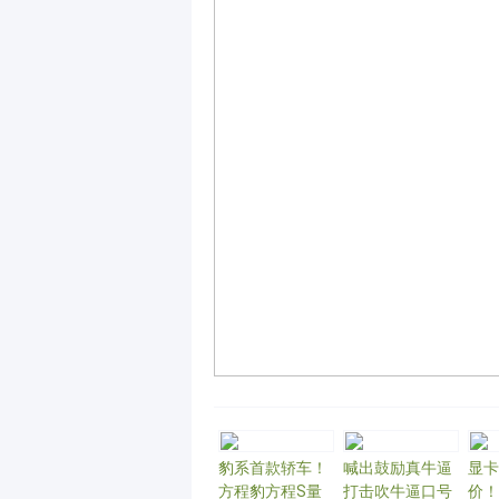
豹系首款轿车！
喊出鼓励真牛逼
显卡
方程豹方程S量
打击吹牛逼口号
价！