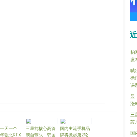
近
豹
发
喊
徐
课
显
涨
三
芯
一天一个
三星前核心高管
国内主流手机品
国
华强北RTX
亲自带队！韩国
牌将掀起第2轮