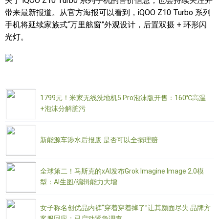
关于 iQOO Z10 Turbo 系列手机的售价信息，也会持续关注并
带来最新报道。从官方海报可以看到，iQOO Z10 Turbo 系列
手机将延续家族式“万里舷窗”外观设计，后置双摄 + 环形闪
光灯。
1799元！米家无线洗地机5 Pro泡沫版开售：160℃高温
+泡沫分解脏污
新能源车涉水后报废 是否可以全损理赔
全球第二！马斯克的xAI发布Grok Imagine Image 2.0模
型：AI生图/编辑能力大增
女子称名创优品内裤“穿着穿着掉了”让其颜面尽失 品牌方
客服回应：已启动紧急调查