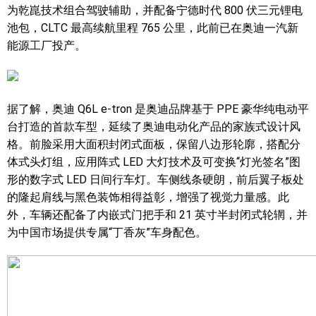
为乾崑技术组合驾驶辅助，并配备宁德时代 800 伏三元锂电
池包，CLTC 最高续航里程 765 公里，此前已在奥迪一汽新
能源工厂投产。
据了解，奥迪 Q6L e-tron 是奥迪品牌基于 PPE 豪华纯电动平
台打造的首款车型，延续了奥迪电动化产品的家族式设计风
格。前脸采用大面积封闭式面板，保留八边形轮廓，搭配分
体式头灯组，应用阵式 LED 大灯技术及可变换“灯光签名”图
形的数字式 LED 日间行车灯。车侧线条硬朗，前后翼子板处
的隆起肩线与黑色装饰相得益彰，增强了视觉力量感。此
外，车辆还配备了内嵌式门把手和 21 英寸半封闭式轮辋，并
为中国市场提供专属“丁香灰”车身配色。