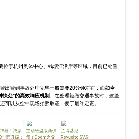
主要位于杭州奥体中心、钱塘江沿岸等区域，目前已处置
警出警到事故处理完毕一般需要20分钟左右，
而如今
钟快处
”
的高效响应机制
。在处理轻微交通事故时，这些
还可以从空中现场拍照取证，便于最终定责。
神器！鸿蒙
主动给盗版商供
兰博基尼
Q全面升级：
货！Doom之父
Revuelto SV刷