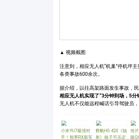
▲ 视频截图
注意到，相应无人机“机巢”停机坪
各类事故600余次。
据介绍，以往高架路面发生事故，民
相应无人机实现了
“3
分钟到场，
5
分
无人机不仅能远程喊话引导驾驶员，
小米YU7最强对
辉帆HS 420《辐
传片
手！智界RX新车
射》核子可乐定
版Q