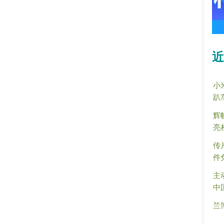
近
小
趴
辉
亮
传
件
主
中
兰