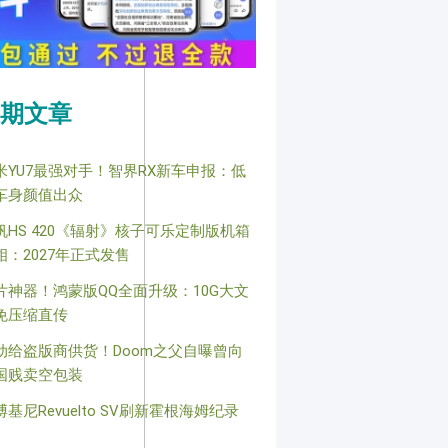
期文章
米YU7最强对手！智界RX新车申报：低
车身颜值出众
帆HS 420《辐射》核子可乐定制版机箱
相：2027年正式发售
片神器！鸿蒙版QQ全面升级：10G大文
免压缩直传
动给盗版商供货！Doom之父自曝曾向
国贱卖空包装
博基尼Revuelto SV刷新霍根海姆纪录