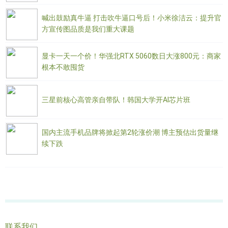
喊出鼓励真牛逼 打击吹牛逼口号后！小米徐洁云：提升官
方宣传图品质是我们重大课题
显卡一天一个价！华强北RTX 5060数日大涨800元：商家
根本不敢囤货
三星前核心高管亲自带队！韩国大学开AI芯片班
国内主流手机品牌将掀起第2轮涨价潮 博主预估出货量继
续下跌
联系我们