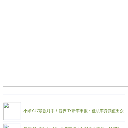
小米YU7最强对手！智界RX新车申报：低趴车身颜值出众