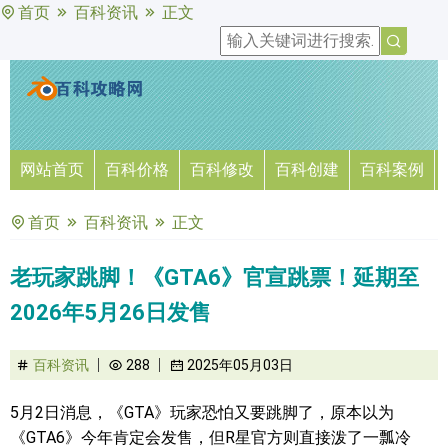
首页
百科资讯
正文
网站首页
百科价格
百科修改
百科创建
百科案例
首页
百科资讯
正文
老玩家跳脚！《GTA6》官宣跳票！延期至
2026年5月26日发售
百科资讯
288
2025年05月03日
5月2日消息，《GTA》玩家恐怕又要跳脚了，原本以为
《GTA6》今年肯定会发售，但R星官方则直接泼了一瓢冷