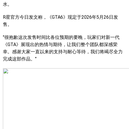
水。
R星官方今日发文称，《GTA6》现定于2026年5月26日发
售。
"很抱歉这次发售时间比各位预期的要晚，玩家们对新一代
《GTA》展现出的热情与期待，让我们整个团队都深感荣
幸。感谢大家一直以来的支持与耐心等待，我们将竭尽全力
完成这部作品。"