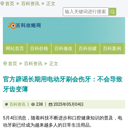
首页
百科资讯
正文
网站首页
百科价格
百科修改
百科创建
百科案例
首页
百科资讯
正文
官方辟谣长期用电动牙刷会伤牙：不会导致
牙齿变薄
百科资讯
238
2025年05月04日
5月4日消息，随着科技不断进步和口腔健康知识的普及，电
动牙刷已经成为越来越多人的日常生活用品。