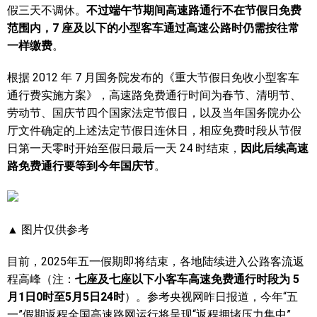
假三天不调休。
不过端午节期间高速路通行不在节假日免费
范围内，7 座及以下的小型客车通过高速公路时仍需按往常
一样缴费
。
根据 2012 年 7 月国务院发布的《重大节假日免收小型客车
通行费实施方案》，高速路免费通行时间为春节、清明节、
劳动节、国庆节四个国家法定节假日，以及当年国务院办公
厅文件确定的上述法定节假日连休日，相应免费时段从节假
日第一天零时开始至假日最后一天 24 时结束，
因此后续高速
路免费通行要等到今年国庆节
。
▲ 图片仅供参考
目前，2025年五一假期即将结束，各地陆续进入公路客流返
程高峰（注：
七座及七座以下小客车高速免费通行时段为 5
月1日0时至5月5日24时
）。参考央视网昨日报道，今年“五
一”假期返程全国高速路网运行将呈现“返程拥堵压力集中”、