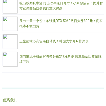
喊出鼓励真牛逼 打击吹牛逼口号后！小米徐洁云：提升官
方宣传图品质是我们重大课题
显卡一天一个价！华强北RTX 5060数日大涨800元：商家
根本不敢囤货
三星前核心高管亲自带队！韩国大学开AI芯片班
国内主流手机品牌将掀起第2轮涨价潮 博主预估出货量继
续下跌
联系我们