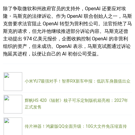
除了争取微软和州政府官员的支持外，OpenAI 还要应对埃
隆・马斯克的法律诉讼。作为 OpenAI 联合创始人之一，马斯
克曾要求法官阻止 OpenAI 转型为营利性公司。法官拒绝了马
斯克的请求，但允许他继续推进部分诉讼内容。马斯克还曾
主动提出 974 亿美元报价，企图收购控制 OpenAI 的非营利
组织的资产，但未成功。OpenAI 表示，马斯克试图通过诉讼
拖延其进程，以便让自己的 AI 初创公司受益。
小米YU7最强对手！智界RX新车申报：低趴车身颜值出众
辉帆HS 420《辐射》核子可乐定制版机箱亮相：2027年
正式发售
传片神器！鸿蒙版QQ全面升级：10G大文件免压缩直传