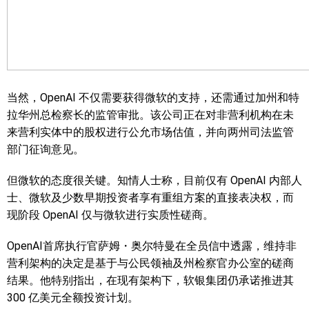
当然，OpenAI 不仅需要获得微软的支持，还需通过加州和特
拉华州总检察长的监管审批。该公司正在对非营利机构在未
来营利实体中的股权进行公允市场估值，并向两州司法监管
部门征询意见。
但微软的态度很关键。知情人士称，目前仅有 OpenAI 内部人
士、微软及少数早期投资者享有重组方案的直接表决权，而
现阶段 OpenAI 仅与微软进行实质性磋商。
OpenAI首席执行官萨姆・奥尔特曼在全员信中透露，维持非
营利架构的决定是基于与公民领袖及州检察官办公室的磋商
结果。他特别指出，在现有架构下，软银集团仍承诺推进其
300 亿美元全额投资计划。