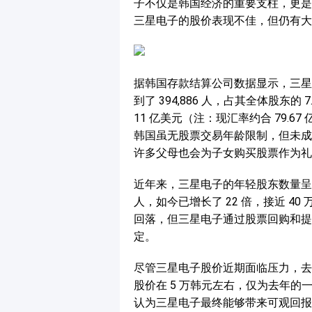
子不仅是韩国经济的重要支柱，更是
三星电子的股价表现不佳，但仍有大
据韩国存款结算公司数据显示，三星
到了 394,886 人，占其全体股东的 
11 亿美元（注：现汇率约合 79.67
韩国虽无股票交易年龄限制，但未成
许多父母也会为子女购买股票作为礼
近年来，三星电子的年轻股东数量呈现出
人，如今已增长了 22 倍，接近 40 万
回落，但三星电子通过股票回购和提
定。
尽管三星电子股价近期面临压力，去
股价在 5 万韩元左右，仅为去年
认为三星电子最终能够带来可观回报