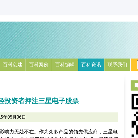
百科创建
百科案例
百科编辑
百科资讯
联系我们
下年轻投资者押注三星电子股票
25年05月06日
子的影响力无处不在。作为众多产品的领先供应商，三星电