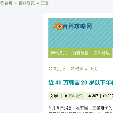
首页
百科资讯
正文
网站首页
百科价格
百科修改
首页
百科资讯
正文
近 40 万韩国 20 岁以
iplli
百科资讯
307
20
5 月 6 日消息，在韩国，三星电