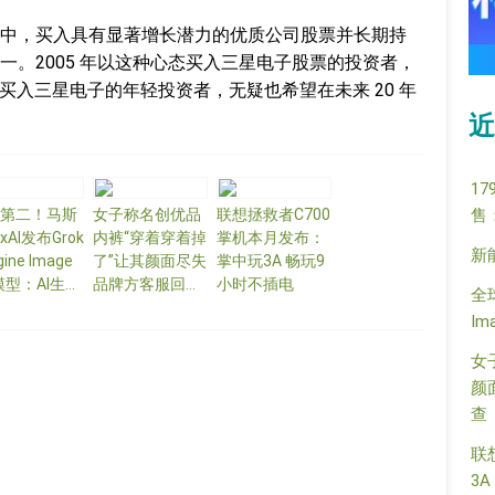
中，买入具有显著增长潜力的优质公司股票并长期持
。2005 年以这种心态买入三星电子股票的投资者，
今买入三星电子的年轻投资者，无疑也希望在未来 20 年
近
1
售
第二！马斯
女子称名创优品
联想拯救者C700
xAI发布Grok
内裤“穿着穿着掉
掌机本月发布：
新
gine Image
了”让其颜面尽失
掌中玩3A 畅玩9
0模型：AI生
品牌方客服回
小时不插电
全球
编辑能力大增
应：已启动紧急
Im
调查
女
颜
查
联
3