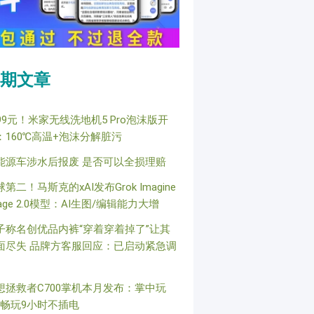
期文章
799元！米家无线洗地机5 Pro泡沫版开
：160℃高温+泡沫分解脏污
能源车涉水后报废 是否可以全损理赔
第二！马斯克的xAI发布Grok Imagine
age 2.0模型：AI生图/编辑能力大增
子称名创优品内裤“穿着穿着掉了”让其
面尽失 品牌方客服回应：已启动紧急调
想拯救者C700掌机本月发布：掌中玩
A 畅玩9小时不插电