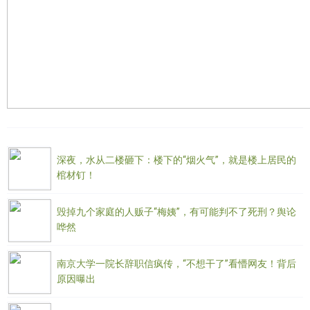
深夜，水从二楼砸下：楼下的“烟火气”，就是楼上居民的
棺材钉！
毁掉九个家庭的人贩子“梅姨”，有可能判不了死刑？舆论
哗然
南京大学一院长辞职信疯传，“不想干了”看懵网友！背后
原因曝出