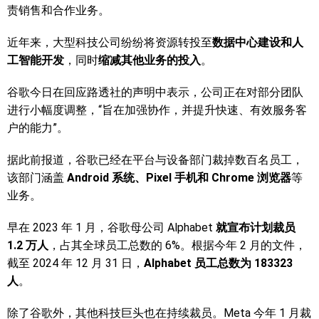
责销售和合作业务。
近年来，大型科技公司纷纷将资源转投至
数据中心建设和人
工智能开发
，同时
缩减其他业务的投入
。
谷歌今日在回应路透社的声明中表示，公司正在对部分团队
进行小幅度调整，“旨在加强协作，并提升快速、有效服务客
户的能力”。
据此前报道，谷歌已经在平台与设备部门裁掉数百名员工，
该部门涵盖
Android 系统、Pixel 手机和 Chrome 浏览器
等
业务。
早在 2023 年 1 月，谷歌母公司 Alphabet
就宣布计划裁员
1.2 万人
，占其全球员工总数的 6%。根据今年 2 月的文件，
截至 2024 年 12 月 31 日，
Alphabet 员工总数为 183323
人
。
除了谷歌外，其他科技巨头也在持续裁员。Meta 今年 1 月裁