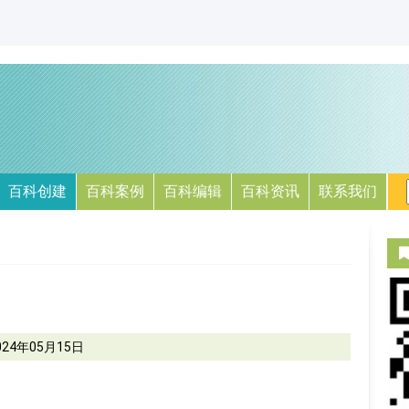
百科创建
百科案例
百科编辑
百科资讯
联系我们
024年05月15日