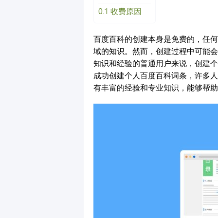
收费原因
百度百科的创建本身是免费的，任何
域的知识。然而，创建过程中可能会
知识和经验的普通用户来说，创建个
成功创建个人百度百科词条，许多人
有丰富的经验和专业知识，能够帮助