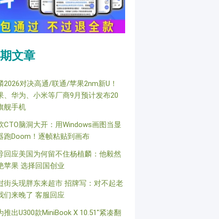
期文章
麟2026对决高通/联通/苹果2nm新U！
果、华为、小米等厂商9月预计发布20
旗舰手机
软CTO脑洞大开：用Windows画图当显
器跑Doom！逐帧粘贴到画布
导回应美国为何留不住杨植麟：他毅然
绝苹果 选择回国创业
挝街头现胖东来超市 招牌写：对不起老
我们来晚了 客服回应
推出U300款MiniBook X 10.51"紧凑翻