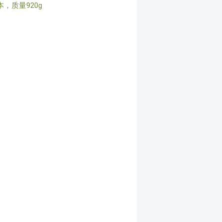
本，质量920g