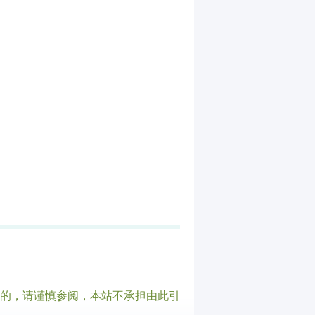
的，请谨慎参阅，本站不承担由此引