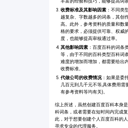
丰富的经验和技巧，能够提高词
收费标准及其影响因素
：不同类
越复杂、字数越多的词条，其创
高。此外，参考资料的质量和数
格的要求，必须提供可靠、权威
度，也能够提高审核通过率。
其他影响因素
：百度百科的词条
等，由于不同的百科类型百科词
难度的增加而增加，都需要给出
收费标准。
代做公司的收费情况
：如果是委
几百元到几千元不等,具体费用需
有参考资料等均有关)。
综上所述，虽然创建百度百科本身是
科词条，或者需要在短时间内完成复
此，对于想要创建个人百度百科的人
寻求专业的代理服务。