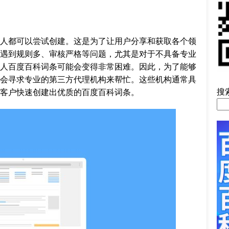
人都可以尝试创建。这是为了让用户分享和获取各个领
遇到规则多、审核严格等问题，尤其是对于不具备专业
人百度百科词条可能会变得非常困难。因此，为了能够
会寻求专业的第三方代理机构来帮忙。这些机构通常具
搜
客户快速创建出优质的百度百科词条。