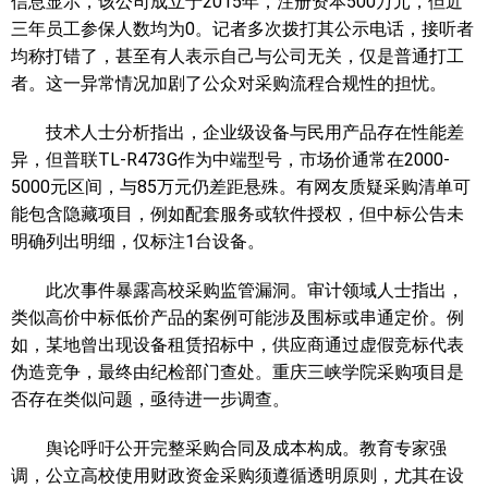
信息显示，该公司成立于2015年，注册资本500万元，但近
三年员工参保人数均为0。记者多次拨打其公示电话，接听者
均称打错了，甚至有人表示自己与公司无关，仅是普通打工
者。这一异常情况加剧了公众对采购流程合规性的担忧。
技术人士分析指出，企业级设备与民用产品存在性能差
异，但普联TL-R473G作为中端型号，市场价通常在2000-
5000元区间，与85万元仍差距悬殊。有网友质疑采购清单可
能包含隐藏项目，例如配套服务或软件授权，但中标公告未
明确列出明细，仅标注1台设备。
此次事件暴露高校采购监管漏洞。审计领域人士指出，
类似高价中标低价产品的案例可能涉及围标或串通定价。例
如，某地曾出现设备租赁招标中，供应商通过虚假竞标代表
伪造竞争，最终由纪检部门查处。重庆三峡学院采购项目是
否存在类似问题，亟待进一步调查。
舆论呼吁公开完整采购合同及成本构成。教育专家强
调，公立高校使用财政资金采购须遵循透明原则，尤其在设