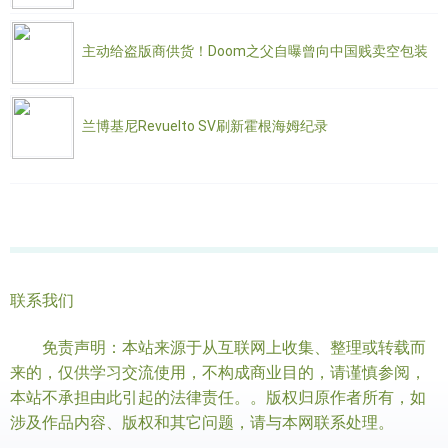
主动给盗版商供货！Doom之父自曝曾向中国贱卖空包装
兰博基尼Revuelto SV刷新霍根海姆纪录
联系我们
免责声明：本站来源于从互联网上收集、整理或转载而
来的，仅供学习交流使用，不构成商业目的，请谨慎参阅，
本站不承担由此引起的法律责任。。版权归原作者所有，如
涉及作品内容、版权和其它问题，请与本网联系处理。