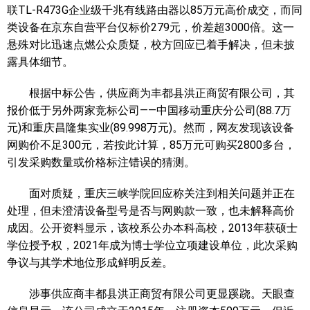
联TL-R473G企业级千兆有线路由器以85万元高价成交，而同
类设备在京东自营平台仅标价279元，价差超3000倍。这一
悬殊对比迅速点燃公众质疑，校方回应已着手解决，但未披
露具体细节。
根据中标公告，供应商为丰都县洪正商贸有限公司，其
报价低于另外两家竞标公司——中国移动重庆分公司(88.7万
元)和重庆昌隆集实业(89.998万元)。然而，网友发现该设备
网购价不足300元，若按此计算，85万元可购买2800多台，
引发采购数量或价格标注错误的猜测。
面对质疑，重庆三峡学院回应称关注到相关问题并正在
处理，但未澄清设备型号是否与网购款一致，也未解释高价
成因。公开资料显示，该校系公办本科高校，2013年获硕士
学位授予权，2021年成为博士学位立项建设单位，此次采购
争议与其学术地位形成鲜明反差。
涉事供应商丰都县洪正商贸有限公司更显蹊跷。天眼查