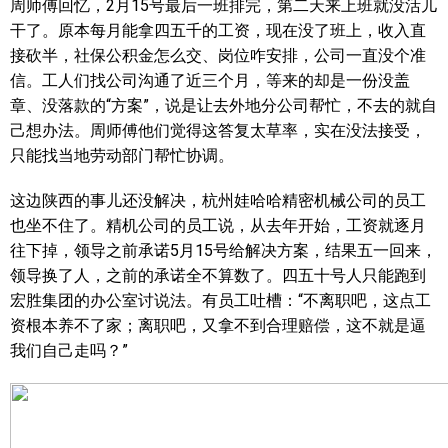
周师傅回忆，2月15号最后一班排完，第二天来上班就没活儿
干了。原本每月能拿四五千的工资，现在没了班上，收入直
接砍半，社保公积金怎么交、岗位咋安排，公司一直没个准
信。工人们找公司沟通了近三个月，等来的却是一份没盖
章、没落款的“方案”，说是让去外地分公司帮忙，不去的就自
己想办法。周师傅他们觉得这答复太草率，实在没法接受，
只能找当地劳动部门帮忙协调。
这边陕西的事儿还没解决，杭州娃哈哈精密机械公司的员工
也坐不住了。精机公司的员工说，从去年开始，工资就逐月
往下掉，领导之前承诺5月15号给解决方案，结果五一回来，
领导换了人，之前的承诺全不算数了。四五十号人只能跑到
宏胜集团的办公室讨说法。有员工吐槽：“不离职吧，这点工
资根本养不了家；离职吧，又拿不到合理赔偿，这不就是逼
我们自己走吗？”