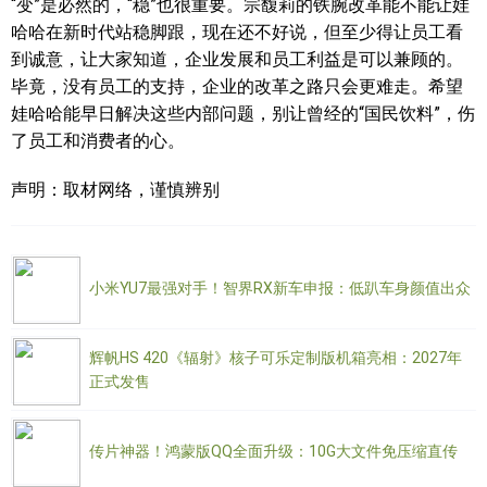
“变”是必然的，“稳”也很重要。宗馥莉的铁腕改革能不能让娃
哈哈在新时代站稳脚跟，现在还不好说，但至少得让员工看
到诚意，让大家知道，企业发展和员工利益是可以兼顾的。
毕竟，没有员工的支持，企业的改革之路只会更难走。希望
娃哈哈能早日解决这些内部问题，别让曾经的“国民饮料”，伤
了员工和消费者的心。
声明：取材网络，谨慎辨别
小米YU7最强对手！智界RX新车申报：低趴车身颜值出众
辉帆HS 420《辐射》核子可乐定制版机箱亮相：2027年
正式发售
传片神器！鸿蒙版QQ全面升级：10G大文件免压缩直传