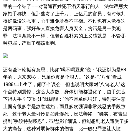
里的一个结了——对普通百姓犯下滔天罪行的人，法律严惩大
家拍手称快，但那些贪了上千万、上亿元的官员，有时候判
得好像没这么重，心里难免觉得不平衡。不过也有人觉得这
是两码事，强奸杀人直接危害人身安全，贪污是另一类犯
罪，法律条款不一样，但老百姓朴素的正义感就是，不管哪
种犯罪，严重了都该重判。
还有些评论挺有意思，比如“喝不喝豆浆”说：“我还以为是88
年的，原来88岁，兄弟你真是个狠人。”这是把“八旬”看成
1988年出生了，闹了个误会，但也说明大家对“八旬老人”这
个点特别震惊，这么大岁数，身体机能都退化了，凶手怎么
下得去手？“芝娃娃”就提醒：“他不是单纯强奸，特别要注意
上面有很多字是故意遮挡，而且多次强调非常残忍的手段致
死，这个老人最可怜是如此惨死，没法善终。”确实，布告里
提到“手段特别残忍”，虽然没详细说，但能想到老人遭受了多
大的痛苦，这种对弱势群体的伤害，比一般犯罪更让人愤