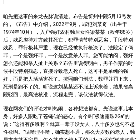
咱先把这事的来龙去脉说清楚。布告是忻州中院5月13号发
的，《布告》中介绍，2022年9月，罪犯刘某奇（出生于
1974年10月），入户强奸农村独居女性梁某某（殁年88岁）
后，残忍虐待对方致其死亡，犯罪情节特别恶劣，手段特别
残忍，罪行极其严重，现在已经被执行枪决了。法院定了俩
罪，一个是强奸罪，一个是故意杀人罪。您可能纳闷，强奸
怎么还能和杀人扯上关系？布告里说得明白，男子作案的时
候手段特别残忍，直接导致老人死亡，这可不是单纯的强
奸，而是把人活活害死了。按照咱们刑法，数罪并罚下来，
死刑是跑不了的。听说这刘某某还不服上诉来着，结果省高
院驳回，最高法核准，流程走完，该伏法就得伏法。
现在网友们的评论才叫热闹，各种想法都有。先说这事儿本
身，好多人跟吃了苍蝇似的恶心。有个叫“极速露珠2Ga”的
说：“这得有多饿啊？就算一辈子没女人，八十多岁也勾不起
性欲啊。”话糙理不糙，确实想不通，那么大岁数的老人，独
居本来就不容易，怎么就成了他下手的目标？还有“媛来如此”