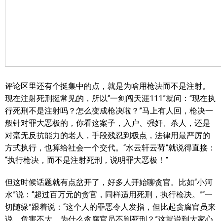
评论区里还有个挺集中的点，就是为啥用枪决而不是注射。
现在注射死刑挺常见的，所以“一剑闯天涯111”就问：“现在执
行死刑不是注射吗？怎么变成枪决啦？”马上有人回，枪决一
般针对罪大恶极的，你看这案子，入户、强奸、杀人，还是
对毫无反抗能力的老人，手段残忍到极点，法律用最严厉的
方式执行，也算给社会一个交代。“水云轩云荷”就说得直接：
“执行枪决，而不是注射死刑，说明罪大恶极！”
但这时候话题就有点岔开了，好多人开始聊贪官。比如“小河
水”说：“超过百万元的贪官，同样适用死刑，执行枪决。”“一
切随缘”跟着说：“这个人的罪恶令人发指，但比起贪腐官员来
说，危害不大，为什么贪腐官员不判死刑？”这就说到大家心