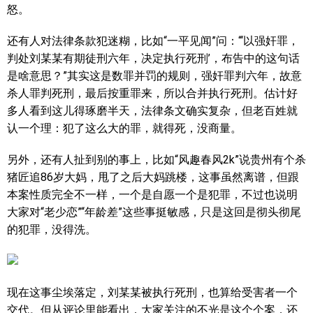
怒。
还有人对法律条款犯迷糊，比如“一平见闻”问：“‘以强奸罪，
判处刘某某有期徒刑六年，决定执行死刑’，布告中的这句话
是啥意思？”其实这是数罪并罚的规则，强奸罪判六年，故意
杀人罪判死刑，最后按重罪来，所以合并执行死刑。估计好
多人看到这儿得琢磨半天，法律条文确实复杂，但老百姓就
认一个理：犯了这么大的罪，就得死，没商量。
另外，还有人扯到别的事上，比如“风趣春风2k”说贵州有个杀
猪匠追86岁大妈，甩了之后大妈跳楼，这事虽然离谱，但跟
本案性质完全不一样，一个是自愿一个是犯罪，不过也说明
大家对“老少恋”“年龄差”这些事挺敏感，只是这回是彻头彻尾
的犯罪，没得洗。
现在这事尘埃落定，刘某某被执行死刑，也算给受害者一个
交代。但从评论里能看出，大家关注的不光是这个个案，还