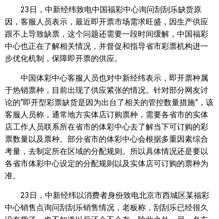
23日，中新经纬致电中国福彩中心询问刮刮乐缺货原
因，客服人员表示，最近即开票市场需求旺盛，因生产供应
跟不上导致缺票，这个问题还需要一段时间缓解，中国福彩
中心也正在了解相关情况，并督促和指导省市彩票机构进一
步优化机制，保障即开票的供应。
中国体彩中心客服人员也对中新经纬表示，即开票种属
于热销票种，目前出现了供应紧张的情况。针对部分网友讨
论的“即开型彩票缺货是因为出台了相关的管控数量措施”，该
客服人员称，通常地方实体店订购票种，需要各省市的实体
店工作人员联系所在省市的体彩中心去了解当下可订购的彩
票数量以及票种。部分省市的体彩中心会根据多重因素综合
考量，去制定所在区域的分配规则。所以具体情况还是要以
各省市体彩中心设定的分配规则以及实体店可订购的票种为
准。
23日，中新经纬以消费者身份致电北京市西城区某福彩
中心销售点询问刮刮乐销售情况，老板称，刮刮乐已经很久