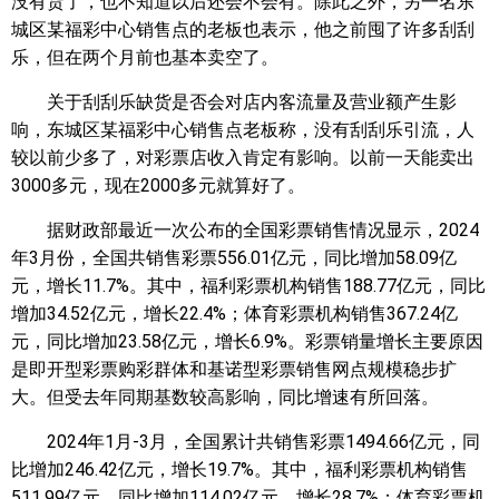
没有货了，也不知道以后还会不会有。除此之外，另一名东
城区某福彩中心销售点的老板也表示，他之前囤了许多刮刮
乐，但在两个月前也基本卖空了。
关于刮刮乐缺货是否会对店内客流量及营业额产生影
响，东城区某福彩中心销售点老板称，没有刮刮乐引流，人
较以前少多了，对彩票店收入肯定有影响。以前一天能卖出
3000多元，现在2000多元就算好了。
据财政部最近一次公布的全国彩票销售情况显示，2024
年3月份，全国共销售彩票556.01亿元，同比增加58.09亿
元，增长11.7%。其中，福利彩票机构销售188.77亿元，同比
增加34.52亿元，增长22.4%；体育彩票机构销售367.24亿
元，同比增加23.58亿元，增长6.9%。彩票销量增长主要原因
是即开型彩票购彩群体和基诺型彩票销售网点规模稳步扩
大。但受去年同期基数较高影响，同比增速有所回落。
2024年1月-3月，全国累计共销售彩票1494.66亿元，同
比增加246.42亿元，增长19.7%。其中，福利彩票机构销售
511.99亿元，同比增加114.02亿元，增长28.7%；体育彩票机