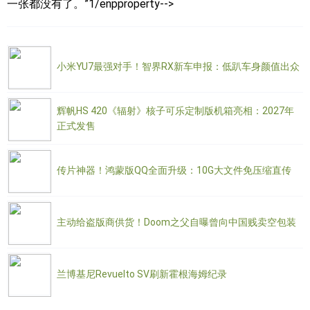
一张都没有了。”1/enpproperty-->
小米YU7最强对手！智界RX新车申报：低趴车身颜值出众
辉帆HS 420《辐射》核子可乐定制版机箱亮相：2027年
正式发售
传片神器！鸿蒙版QQ全面升级：10G大文件免压缩直传
主动给盗版商供货！Doom之父自曝曾向中国贱卖空包装
兰博基尼Revuelto SV刷新霍根海姆纪录