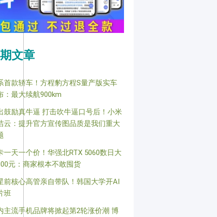
期文章
系首款轿车！方程豹方程S量产版实车
布：最大续航900km
出鼓励真牛逼 打击吹牛逼口号后！小米
洁云：提升官方宣传图品质是我们重大
题
卡一天一个价！华强北RTX 5060数日大
800元：商家根本不敢囤货
星前核心高管亲自带队！韩国大学开AI
片班
内主流手机品牌将掀起第2轮涨价潮 博