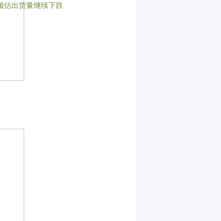
预估出货量继续下跌