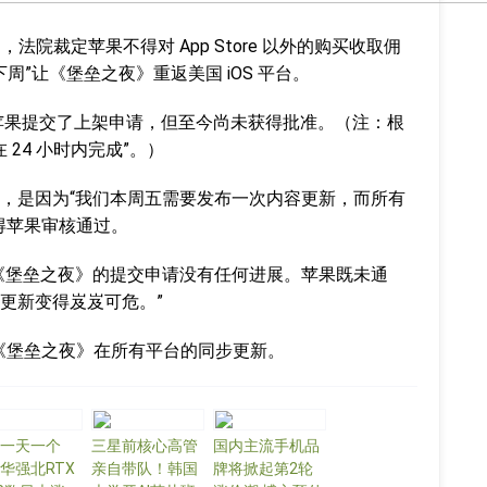
讼案中，法院裁定苹果不得对 App Store 以外的购买收取佣
下周”让《堡垒之夜》重返美国 iOS 平台。
周五）向苹果提交了上架申请，但至今尚未获得批准。（注：根
 24 小时内完成”。）
，是因为“我们本周五需要发布一次内容更新，而所有
得苹果审核通过。
《堡垒之夜》的提交申请没有任何进展。苹果既未通
更新变得岌岌可危。”
推迟《堡垒之夜》在所有平台的同步更新。
一天一个
三星前核心高管
国内主流手机品
华强北RTX
亲自带队！韩国
牌将掀起第2轮