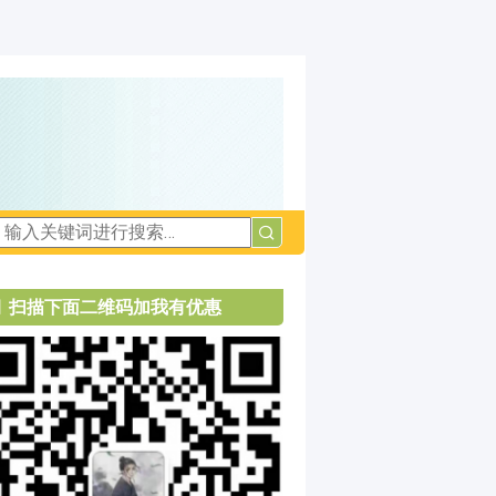
扫描下面二维码加我有优惠