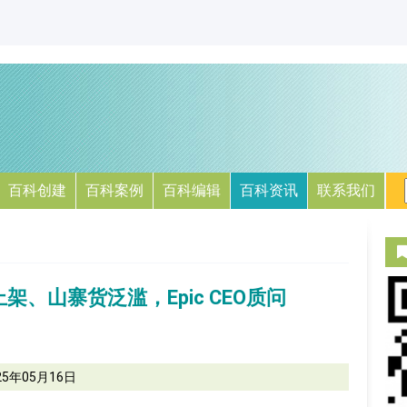
百科创建
百科案例
百科编辑
百科资讯
联系我们
、山寨货泛滥，Epic CEO质问
25年05月16日