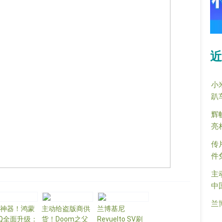
近
小
趴
辉
亮
传
件
主
中
兰
神器！鸿蒙
主动给盗版商供
兰博基尼
Q全面升级：
货！Doom之父
Revuelto SV刷