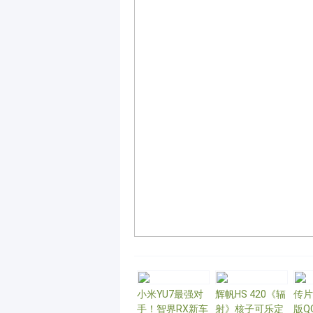
小米YU7最强对
辉帆HS 420《辐
传片
手！智界RX新车
射》核子可乐定
版Q