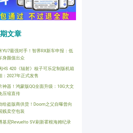
期文章
米YU7最强对手！智界RX新车申报：低
车身颜值出众
帆HS 420《辐射》核子可乐定制版机箱
相：2027年正式发售
片神器！鸿蒙版QQ全面升级：10G大文
免压缩直传
动给盗版商供货！Doom之父自曝曾向
国贱卖空包装
博基尼Revuelto SV刷新霍根海姆纪录