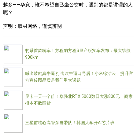
越多——毕竟，谁不希望自己坐公交时，遇到的都是讲理的人
呢？
声明：取材网络，谨慎辨别
豹系首款轿车！方程豹方程S量产版实车发布：最大续航
900km
喊出鼓励真牛逼 打击吹牛逼口号后！小米徐洁云：提升官
方宣传图品质是我们重大课题
显卡一天一个价！华强北RTX 5060数日大涨800元：商家
根本不敢囤货
三星前核心高管亲自带队！韩国大学开AI芯片班