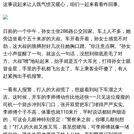
这事说起来让人既气愤又暖心，咱们一起来看看咋回事。
日前的一个中午，孙女士坐286路公交回家。车上人不多，她
旁边坐着个五十来岁的大叔。车开着开着，孙女士感觉不对
劲，这大叔的胳膊肘好几次往她胸口蹭。“你注意点啊。”孙女
士小声提醒了一句。就这么一句话，没想到彻底惹毛了对
方。大叔“噌”地站起来，抬手就是五个大耳光，打得孙女士眼
冒金星，手里的手机都飞出去了。车上乘客全吓傻了，有人
赶紧掏出手机报警。
一看有人报警，打人的大叔慌了，想趁着到站下车溜之大
吉。这时候，开车的李师傅动作比他还快——只见这位瘦瘦的
司机一个箭步冲到车门口，张开双臂把车门堵得严严实实。
李师傅个子不高，体重也就110来斤，平时说话都轻声细语
的，可这会儿眼神特别坚定：“警察来之前，你哪儿都别想
走！”打人的大叔又推又骂，甚至想硬闯，可李师傅就像一堵