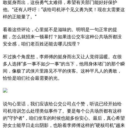
敢挺身而出，这份勇气太难得，希望有关部门能好好保护
他。”还有人呼吁：“该给司机评个见义勇为奖！现在太需要这
样的正能量了。”
看着这些评论，心里挺不是滋味的。明明是一句正常的提
醒，怎么就招来一顿暴打？如果连公交车这种公共场所都没
安全感，咱们老百姓还能去哪儿找理？
不过换个角度想，李师傅的挺身而出又让人觉得温暖。在很
多人选择“多一事不如少一事”的当下，他用身体堵门的那个瞬
间，像极了武侠片里路见不平的侠客。这种平凡人的勇敢，
恰恰是咱们社会最需要的光。
说句心里话，我们应该给公交公司点个赞，听说已经开始给
司机培训怎么处理类似事件了。要是每个公共场所都有这样
的“守护者”，咱们坐车的时候也能多份安心。最后，真心希望
孙女士能早日走出阴影，也盼着李师傅这样的“硬核司机”越来