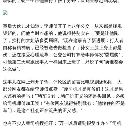
墙似的，硬生生跟他僵持了快十分钟，直到警察赶到现场。
事后大伙儿才知道，李师傅开了七八年公交，从来都是规规
矩矩的。问他当时咋想的，他说得特别实在：“要是让他跑
了，挨打的大姐该多委屈啊。”现在这事有了新进展：打人者
自称有精神病，已经被送去做检查了；孙女士脸上身上都是
伤，还在接受心理疏导；公交公司打算给李师傅发“委屈奖”，
可他第二天就跟没事人一样回来上班了，只说了句“换谁都会
这么做”。
这事儿在网上炸开了锅，评论区的留言比电视剧还热闹。大
部分网友都在给李师傅点赞：“瘦司机才是真爷们！这才是男
人该有的担当！”“堵车见过，堵门护正义的还是头回见，必须
给司机师傅加工资！”有位网友说得特别戳心：“他堵住的不是
车门，是这个社会正在流失的正义感。”
也有不少人替司机捏把汗：“万一以后遭到报复咋办？”“司机