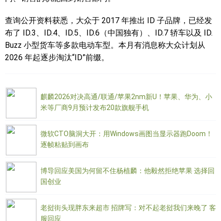
查询公开资料获悉，大众于 2017 年推出 ID 子品牌，已经发
布了 ID.3、ID.4、ID.5、ID.6（中国独有）、ID.7 轿车以及 ID.
Buzz 小型货车等多款电动车型。本月有消息称大众计划从
2026 年起逐步淘汰“ID”前缀。
麒麟2026对决高通/联通/苹果2nm新U！苹果、华为、小
米等厂商9月预计发布20款旗舰手机
微软CTO脑洞大开：用Windows画图当显示器跑Doom！
逐帧粘贴到画布
博导回应美国为何留不住杨植麟：他毅然拒绝苹果 选择回
国创业
老挝街头现胖东来超市 招牌写：对不起老挝我们来晚了 客
服回应