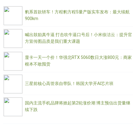
豹系首款轿车！方程豹方程S量产版实车发布：最大续航
900km
喊出鼓励真牛逼 打击吹牛逼口号后！小米徐洁云：提升官
方宣传图品质是我们重大课题
显卡一天一个价！华强北RTX 5060数日大涨800元：商家
根本不敢囤货
三星前核心高管亲自带队！韩国大学开AI芯片班
国内主流手机品牌将掀起第2轮涨价潮 博主预估出货量继
续下跌