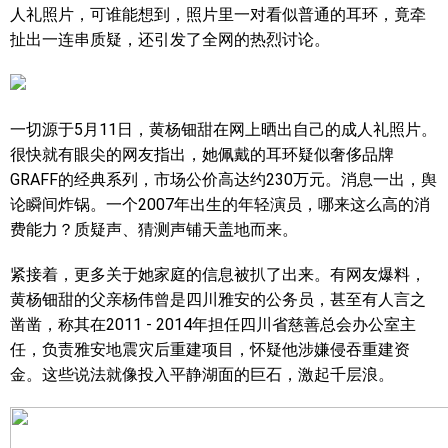
人礼照片，可谁能想到，照片里一对看似普通的耳环，竟牵
扯出一连串质疑，还引发了全网的热烈讨论。
一切源于5月11日，黄杨钿甜在网上晒出自己的成人礼照片。
很快就有眼尖的网友指出，她佩戴的耳环疑似奢侈品牌
GRAFF的经典系列，市场公价高达约230万元。消息一出，舆
论瞬间炸锅。一个2007年出生的年轻演员，哪来这么高的消
费能力？质疑声、猜测声铺天盖地而来。
紧接着，更多关于她家庭的信息被扒了出来。有网友爆料，
黄杨钿甜的父亲杨伟曾是四川雅安的公务员，甚至有人言之
凿凿，称其在2011 - 2014年担任四川省慈善总会办公室主
任，负责雅安地震灾后重建项目，怀疑他涉嫌侵吞重建资
金。这些说法就像投入平静湖面的巨石，激起千层浪。