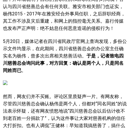
认与四川省慈善总会有任何关联。雅安市相关部门也证实，
杨伟2015 - 2017年在雅安经合外事局任职，之后辞职经商，
其工作不涉及灾后重建，和网上的指控毫无关系。嘉行传媒
也发布严正声明：绝不姑息任何恶意造谣的侵权行为！
5月20日，媒体记者在四川省民政厅官网上查询发现，多份公
示文件均显示，在此期间，四川省慈善总会的办公室主任确
实名为杨伟，曾多次出席相关慈善活动。
于是，记者致电四
川慈善总会询问此事，对方回复：确认是两个人，只是同名
同姓而已
。
然而，网友们并不买账。评论区里质疑声一片。有网友称，
尽管四川慈善总会确认杨伟是两个人，但都对“同名同姓”的说
法表示怀疑，还有网友愤怒地说“四川慈善总会以后估计收不
到老百姓一分捐款了”，认为这件事让大家对慈善机构的信任
大打折扣。也有人调侃“王健林：早知道我搞慈善了，搞什么