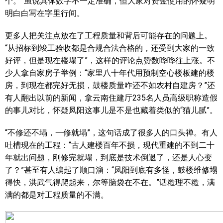
个。”虽说具体数字不一定准确，但大家对资金使用的怀疑明
明白白写在字里行间。
更多人把关注点放在了工程质量和背后可能存在的问题上。
“从招标到竣工验收都是合规合法合格的，还受到大家的一致
好评，但是现在楼塌了”，这样的评论点赞数哗哗往上涨。不
少人拿自家房子举例：“家里八十年代用预制空心楼板建的楼
房，到现在都完好无损，鼓楼质量咋还不如农村自建房？”还
有人翻出以前的新闻，拿云南住建厅235名人员高级职称造假
的事儿对比，怀疑凤阳这事儿是不是也藏着类似的“猫儿腻”。
“不修还不塌，一修就塌”，这句话成了很多人的口头禅。有人
吐槽现在的工程：“古人建楼百年不损，现代重建的不到二十
年就出问题，刚修完就塌，到底是技术倒退了，还是人心变
了？”甚至有人编起了顺口溜：“凤阳到底有多怪，鼓楼维修塌
得快，洪武气得爬起来，尔等脑袋在不在。”话糙理不糙，满
满的都是对工程质量的不满。