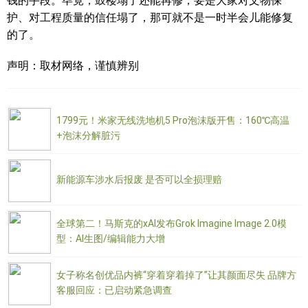
钱的手段。毕竟，鼓楼塌了还能再修，要是大家对文物保
护、对工程质量的信任塌了，那可就不是一时半会儿能修复
的了。
声明：取材网络，谨慎辨别
1799元！米家无线洗地机5 Pro泡沫版开售：160℃高温
+泡沫分解脏污
新能源车涉水后报废 是否可以全损理赔
全球第二！马斯克的xAI发布Grok Imagine Image 2.0模
型：AI生图/编辑能力大增
女子称名创优品内裤“穿着穿着掉了”让其颜面尽失 品牌方
客服回应：已启动紧急调查