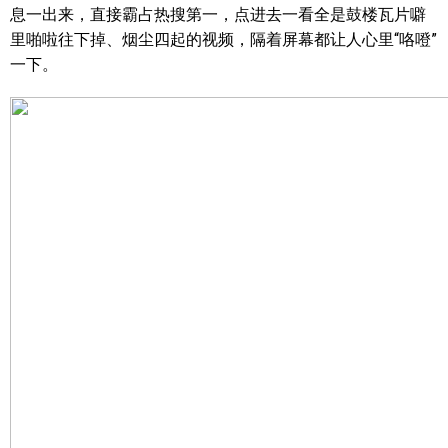
息一出来，直接霸占热搜第一，点进去一看全是鼓楼瓦片噼
里啪啦往下掉、烟尘四起的视频，隔着屏幕都让人心里“咯噔”
一下。