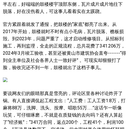
半左右，好端端的鼓楼楼宇顶部东侧，瓦片成片成片地往下
脱落，好在没伤着人，可这事儿看着实在太蹊跷。
官方紧跟着就发了通报，把鼓楼的“家底”都亮了出来。从
2017年开始，鼓楼就时不时有点小毛病，瓦片脱落、檐板损
毁。到2023年，问题严重了，这才启动维修项目。从招标到
施工，再到监理，全走的正规流程，总共花费了341.206万，
2024年3月竣工验收，甚至还被黄山市建筑协会直夸-------“得
到业主单位及社会各界人士一致好评” 。可现实却狠狠打了
脸，验收完还不到一年，鼓楼就出了这档子事儿。
要说网友们的眼睛那真是雪亮的，评论区里各种讨论炸开了
锅。有人直接调侃起工程支出：“人工费：工人工资1.8万，打
麻将88万，洗脚、洗头、按摩、唱歌55万……”这话乍一听像
玩笑，可仔细琢磨，不就是在质疑钱的去向吗？还有人算起
了“经济账”：“341万合同，返点200个，工程41个，利润100