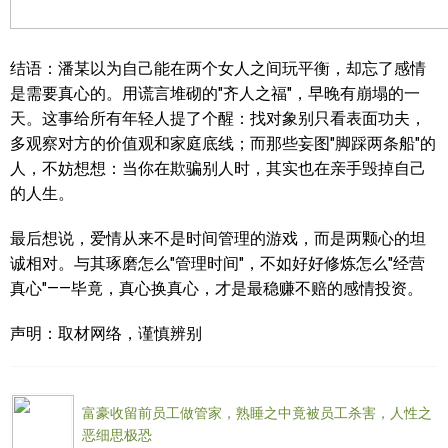
结语：潘某以为自己能在两个女人之间玩平衡，却忘了感情
是需要真心的。用谎言堆砌的"齐人之福"，早晚有崩塌的一
天。这事给所有年轻人提了个醒：找对象别只看表面功夫，
多观察对方的价值观和家庭底线；而那些妄图"脚踩两条船"的
人，不妨想想：当你在欺骗别人时，其实也在亲手毁掉自己
的人生。
最后想说，爱情从来不是时间管理的游戏，而是两颗心的坦
诚相对。与其琢磨怎么"管理时间"，不如好好修炼怎么"经营
真心"——毕竟，真心换真心，才是最稳赚不赔的感情投资。
声明：取材网络，谨慎辨别
富豪收留前员工做管家，熟睡之中竟被员工杀害，人性之
恶细思极恐