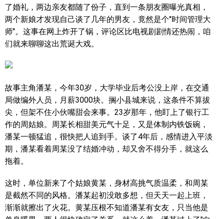
了婚礼，两边亲友都随了份子，直到一条朋友圈曝光真相，
两个新娘才发现自己谈了几年的男友，竟然是个"时间管理大
师"。这事在网上炸开了锅，评论区比电视剧剧情还热闹，咱
们就来聊聊这出荒诞大戏。
故事主角潘某，今年30岁，大学毕业后考公没上岸，在交通
局做编外人员，月薪3000块。搁小县城来说，这条件不算拔
尖，但架不住小伙嘴甜会来事。23岁那年，他盯上了银行工
作的周姑娘。周某长相甜美元气十足，又是体制内铁饭碗，
潘某一顿猛追，很快把人追到手。谈了4年后，感情进入平淡
期，潘某看着周某没了结婚冲动，却又舍不得分手，就这么
拖着。
这时，单位新来了个姑娘黄某，身材高挑气质温柔，和周某
是截然不同的风格。潘某起初没敢多想，但天天一起上班，
渐渐就擦出了火花。黄某压根不知道潘某有女友，只当他是