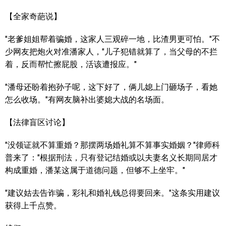
【全家奇葩说】
"老爹姐姐帮着骗婚，这家人三观碎一地，比渣男更可怕。"不
少网友把炮火对准潘家人，"儿子犯错就算了，当父母的不拦
着，反而帮忙擦屁股，活该遭报应。"
"潘母还盼着抱孙子呢，这下好了，俩儿媳上门砸场子，看她
怎么收场。"有网友脑补出婆媳大战的名场面。
【法律盲区讨论】
"没领证就不算重婚？那摆两场婚礼算不算事实婚姻？"律师科
普来了："根据刑法，只有登记结婚或以夫妻名义长期同居才
构成重婚，潘某这属于道德问题，但够不上坐牢。"
"建议姑去告诈骗，彩礼和婚礼钱总得要回来。"这条实用建议
获得上千点赞。