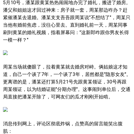
5月10号，潘某跟黄某热热闹闹地办完了婚礼，搬进了婚房。
潘父和姐姐这才回过神来：房子就一套，周某那边咋办？赶
紧催潘某去退婚。潘某支支吾吾跟周某说"不想结了"，周某只
当他有婚前焦虑，没往心里去。直到婚礼前一天，周某同事
刷到黄某的婚礼视频，指着屏幕问："这新郎咋跟你男友长得
一模一样？"
周某当场就傻眼了，拉着黄某就去婚房对峙。俩姑娘这才知
道，自己一个谈了7年，一个谈了3年，居然都是"隐形女友"。
更离谱的是，潘某还打算5月21号先跟黄某领证，30号再跟
周某领证，以为结婚证能"分期办理"。这事闹到单位后，交通
局直接把潘某开除了，可网友们的瓜才刚刚开始啃。
消息传到网上，评论区彻底炸锅，点赞高的留言能笑出腹
肌：