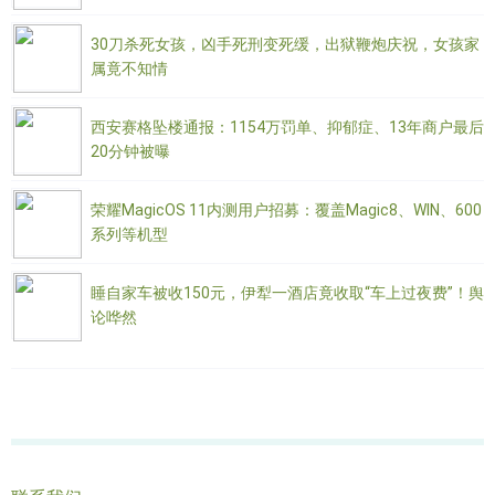
30刀杀死女孩，凶手死刑变死缓，出狱鞭炮庆祝，女孩家
属竟不知情
西安赛格坠楼通报：1154万罚单、抑郁症、13年商户最后
20分钟被曝
荣耀MagicOS 11内测用户招募：覆盖Magic8、WIN、600
系列等机型
睡自家车被收150元，伊犁一酒店竟收取“车上过夜费”！舆
论哗然