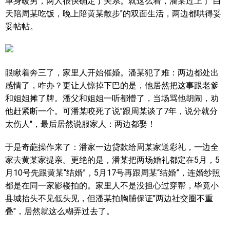
单身暖男，两人很快确定了关系。就这么着，潘某过上了"白
天陪周某吃饭，晚上陪黄某散步"的双面生活，两边都哄得妥
妥帖帖。
眼瞅着奔三了，家里人开始催婚。潘某犯了难：两边都处出
感情了，咋办？更让人惊掉下巴的是，他居然把这事跟老爹
和姐姐摊了牌。潘父和姐姐一听都懵了，当场骂他胡闹，劝
他赶紧断一个。可潘某咬死了说"跟周某谈了7年，说分就分
太伤人"，最后居然说服家人：两边都娶！
于是奇葩操作来了：潘家一边贷款给周某家送彩礼，一边全
家去黄某家提亲。更绝的是，潘某把两场婚礼都定在5月，5
月10号先跟黄某“结婚”，5月17号再跟周某“结婚”，连婚纱照
都是在同一家影楼拍的。家里人不是没担心过穿帮，毕竟小
县城抬头不见低头见，但潘某拍胸脯保证"两边社交圈不重
叠"，居然就这么糊弄过去了。