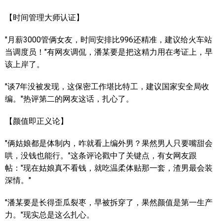
【时间管理大师认证】
"月薪3000管俩女友，时间安排比996还精准，建议给火车站
当调度员！"有网友调侃，潘某要是把这精力用在考证上，早
该上岸了。
"谈7年没被发现，这保密工作堪比特工，建议国家安全局收
编。"热评第二的网友这话，扎心了。
【颜值即正义论】
"俩姑娘都是体制内，咋就看上编外男？果然男人只要嘴甜会
哄，没钱也能行。"这条评论戳中了关键点，有女网友跟
帖："现在姑娘真不看钱，就吃温柔体贴那一套，渣男最会装
深情。"
"潘某要是长得歪瓜裂枣，早被拆穿了，果然颜值是第一生产
力。"现实总是这么扎心。