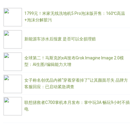
1799元！米家无线洗地机5 Pro泡沫版开售：160℃高温
+泡沫分解脏污
新能源车涉水后报废 是否可以全损理赔
全球第二！马斯克的xAI发布Grok Imagine Image 2.0模
型：AI生图/编辑能力大增
女子称名创优品内裤“穿着穿着掉了”让其颜面尽失 品牌方
客服回应：已启动紧急调查
联想拯救者C700掌机本月发布：掌中玩3A 畅玩9小时不插
电