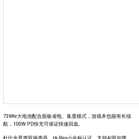
73Whr大电池配合面板省电、集显模式，游戏本也能有长续
航，100W PD快充可保证快速回血。
杜比全景声双扬声器，Hi-Res小金标认证，支持AI双向降