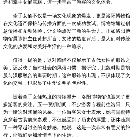
造和牵手女俑雪糕，进一步丰富了游客的文化体验。
牵手女俑不仅是一场文化现象的爆发，更是洛阳博物馆
在文化遗产保护与传播方面的一次成功尝试。博物馆通过创
意传播和互动体验，让文物焕发了新的生命力。正如洛阳博
物馆展陈部主任黄超所言，文物的热度背后，是人们对传统
文化的热爱和对美好生活的一种追求。
值得一提的是，这对陶俑不仅展示了古代女性的服饰之
美，还反映了当时社会的风俗习惯。据研究，北魏时期是胡
服与汉服融合的重要时期，这种服饰的出现，不仅体现了文
化的交融，也彰显了中华文明的包容性。
随着牵手女俑热度的持续攀升，洛阳博物馆也迎来了更
多游客的关注。五一假期期间，不少游客专程前往洛阳，只
为一睹这对陶俑的风采。一位游客朱女士表示，她与闺蜜特
意穿着古装前来参观，不仅感受到了历史的厚重，还体验到
了一种穿越时空的奇妙感。她说：这是一次非常有意义的旅
行，让我们更加珍惜当下的生活。。