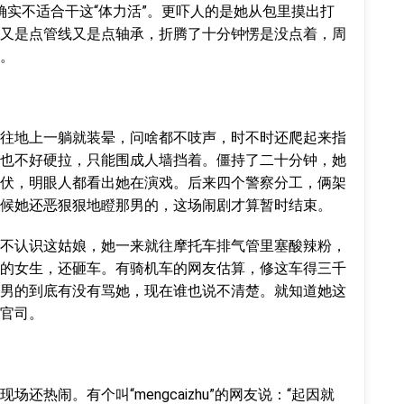
确实不适合干这“体力活”。更吓人的是她从包里摸出打
又是点管线又是点轴承，折腾了十分钟愣是没点着，周
。
往地上一躺就装晕，问啥都不吱声，时不时还爬起来指
也不好硬拉，只能围成人墙挡着。僵持了二十分钟，她
伏，明眼人都看出她在演戏。后来四个警察分工，俩架
候她还恶狠狠地瞪那男的，这场闹剧才算暂时结束。
不认识这姑娘，她一来就往摩托车排气管里塞酸辣粉，
的女生，还砸车。有骑机车的网友估算，修这车得三千
男的到底有没有骂她，现在谁也说不清楚。就知道她这
官司。
还热闹。有个叫“mengcaizhu”的网友说：“起因就