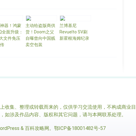
神器！鸿蒙
主动给盗版商供
兰博基尼
Q全面升级：
货！Doom之父
Revuelto SV刷
G大文件免压
自曝曾向中国贱
新霍根海姆纪录
传
卖空包装
收集、整理或转载而来的，仅供学习交流使用，不构成商业目
，如涉及作品内容、版权和其它问题，请与本网联系处理。
ordPress
&
百科攻略网
。
鄂ICP备18001482号-57