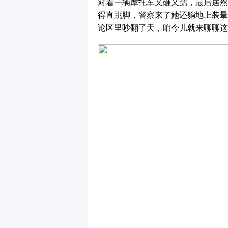
对着一辆摩托车又砸又踹，最后居然
得直跳脚，警察来了她还躺地上装晕
论区里吵翻了天，咱今儿就来聊聊这