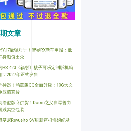
期文章
米YU7最强对手！智界RX新车申报：低
车身颜值出众
帆HS 420《辐射》核子可乐定制版机箱
相：2027年正式发售
片神器！鸿蒙版QQ全面升级：10G大文
免压缩直传
动给盗版商供货！Doom之父自曝曾向
国贱卖空包装
博基尼Revuelto SV刷新霍根海姆纪录