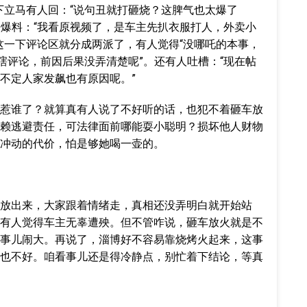
下立马有人回：“说句丑就打砸烧？这脾气也太爆了
来爆料：“我看原视频了，是车主先扒衣服打人，外卖小
这一下评论区就分成两派了，有人觉得“没哪吒的本事，
瞎评论，前因后果没弄清楚呢”。还有人吐槽：“现在帖
不定人家发飙也有原因呢。”
惹谁了？就算真有人说了不好听的话，也犯不着砸车放
赖逃避责任，可法律面前哪能耍小聪明？损坏他人财物
冲动的代价，怕是够她喝一壶的。
放出来，大家跟着情绪走，真相还没弄明白就开始站
有人觉得车主无辜遭殃。但不管咋说，砸车放火就是不
事儿闹大。再说了，淄博好不容易靠烧烤火起来，这事
也不好。咱看事儿还是得冷静点，别忙着下结论，等真