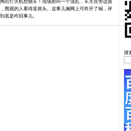
掏出打火机想烧车！现场那叫一个混乱，车主在旁边急
，围观的人看得直摇头。这事儿搁网上可炸开了锅，评
到底是咋回事儿。
搜