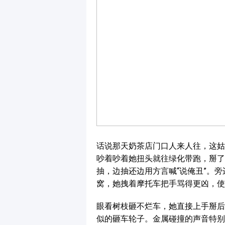
话说那天奶茶店门口人来人往，这姑
吵着吵着她扭头就往绿化带跑，掰了
抽，边抽还边用方言喊“说俺丑”。旁
窝，她拽着摩托车把手骂得更凶，使
眼看树枝砸不烂车，她直接上手掰后
似的砸车轮子。金属碰撞的声音特别