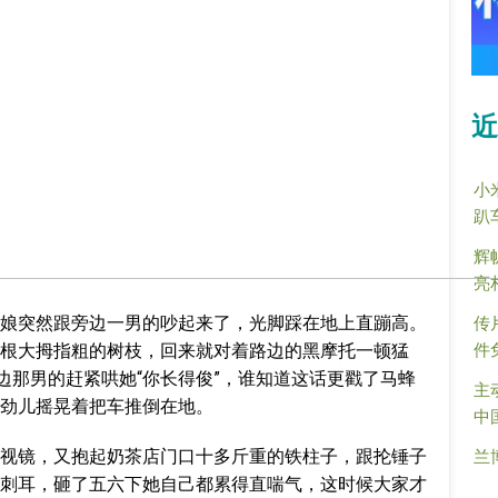
近
小
趴
辉
亮
娘突然跟旁边一男的吵起来了，光脚踩在地上直蹦高。
传
件
根大拇指粗的树枝，回来就对着路边的黑摩托一顿猛
边那男的赶紧哄她“你长得俊”，谁知道这话更戳了马蜂
主
劲儿摇晃着把车推倒在地。
中
视镜，又抱起奶茶店门口十多斤重的铁柱子，跟抡锤子
兰
刺耳，砸了五六下她自己都累得直喘气，这时候大家才