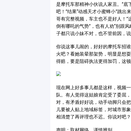
是摩托车那精神小伙说人家丑。”底
吧！”结果“动感天才小蜜蜂小”跳出
哥有完整视频，车主也不是好人！”
倒有哪吒的气势”，也有人劝“别跟风
子都只说小妹不对，也不管前因，说
你说这事儿闹的，好好的摩托车招谁
火吧？看她装晕那架势，明显是想耍
得赔，要是阻碍执法更得加罚，这顿
现在网上好多事儿都是这样，视频一
队。有人觉得这姑娘肯定受了委屈，
对，有矛盾好好说，动手动脚只会把
儿要被人贴上地域标签，对城市形象
相清楚了再评理也不迟。你说对吧？
声明：取材网络，谨慎辨别