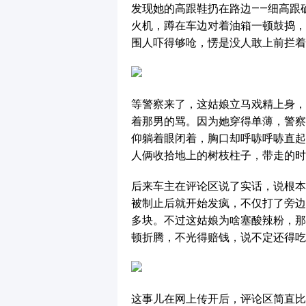
发现她的高跟鞋扔在路边——细高跟
火机，蹲在车边对着油箱一顿鼓捣，
围人吓得够呛，愣是没人敢上前拦着
等警察来了，这姑娘立马戏精上身，
着那男的骂。因为她穿得单薄，警察
仰躺着眼闭着，胸口却呼哧呼哧直起
人俩收拾地上的树枝柱子，带走的时
后来车主在评论区说了实话，说根本
被制止后就开始发疯，不仅打了旁边
多块。不过这姑娘为啥塞酸辣粉，那
顿折腾，不光得赔钱，说不定还得吃
这事儿在网上传开后，评论区简直比现场