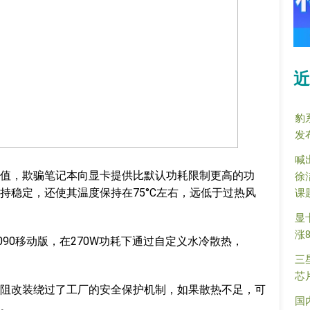
近
豹
发
喊
值，欺骗笔记本向显卡提供比默认功耗限制更高的功
徐
持稳定，还使其温度保持在75°C左右，远低于过热风
课
显
涨
090移动版，在270W功耗下通过自定义水冷散热，
。
三
芯
阻改装绕过了工厂的安全保护机制，如果散热不足，可
国
。