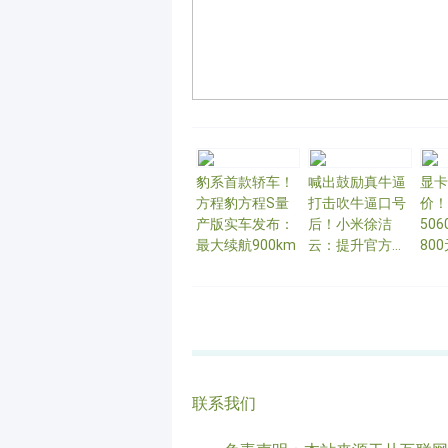
豹系首款轿车！
喊出鼓励真牛逼
显卡
方程豹方程S量
打击吹牛逼口号
价！
产版实车发布：
后！小米徐洁
50
最大续航900km
云：提升官方宣
80
传图品质是我们
本不
重大课题
联系我们