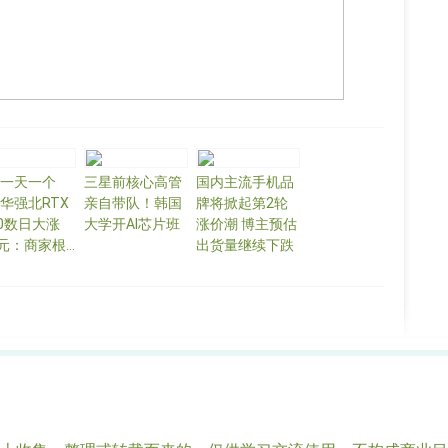
一天一个
三星前核心高管
国内主流手机品
华强北RTX
亲自带队！韩国
牌将掀起第2轮
60数日大涨
大学开AI芯片班
涨价潮 博主预估
0元：商家根
出货量继续下跌
敢囤货