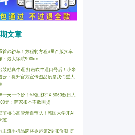
期文章
系首款轿车！方程豹方程S量产版实车
布：最大续航900km
出鼓励真牛逼 打击吹牛逼口号后！小米
洁云：提升官方宣传图品质是我们重大
题
卡一天一个价！华强北RTX 5060数日大
800元：商家根本不敢囤货
星前核心高管亲自带队！韩国大学开AI
片班
内主流手机品牌将掀起第2轮涨价潮 博