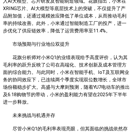
入AI大模型、芯片研发及智能制造领域。花旗指出，小米在
XRING芯片、AI大模型等底层技术上的突破，不仅提升了产
品附加值，还通过规模效应降低了单位成本，从而推动毛利
率的持续改善。此外，小米通过智能制造工厂的投产，进一
步优化了供应链效率，降低了运营费用率至11.4%。
市场预期与行业地位双提升
花旗分析师对小米Q1的业绩表现给予高度评价，认为其
毛利率的跃升反映了公司在高端化、技术创新及成本管理方
面的综合能力。与此同时，小米在智能手机、IoT及互联网业
务的协同效应下，已连续两个季度实现双位数增长，全球市
场份额稳步扩大。高盛与大摩则预测，随着YU7电动车的推出
及6.18购物节的带动，小米的盈利能力有望在2025年下半年
进一步释放。
未来挑战与机遇并存
尽管小米Q1的毛利率表现亮眼，但其面临的挑战依然存