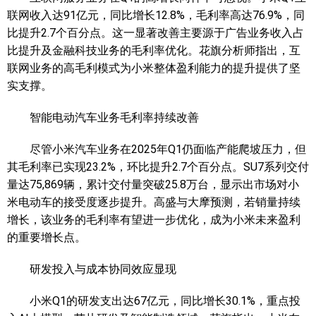
联网收入达91亿元，同比增长12.8%，毛利率高达76.9%，同
比提升2.7个百分点。这一显著改善主要源于广告业务收入占
比提升及金融科技业务的毛利率优化。花旗分析师指出，互
联网业务的高毛利模式为小米整体盈利能力的提升提供了坚
实支撑。
智能电动汽车业务毛利率持续改善
尽管小米汽车业务在2025年Q1仍面临产能爬坡压力，但
其毛利率已实现23.2%，环比提升2.7个百分点。SU7系列交付
量达75,869辆，累计交付量突破25.8万台，显示出市场对小
米电动车的接受度逐步提升。高盛与大摩预测，若销量持续
增长，该业务的毛利率有望进一步优化，成为小米未来盈利
的重要增长点。
研发投入与成本协同效应显现
小米Q1的研发支出达67亿元，同比增长30.1%，重点投