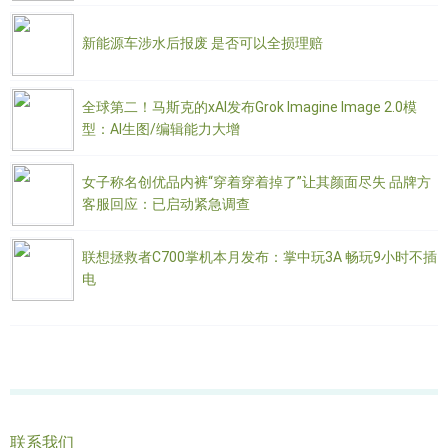
新能源车涉水后报废 是否可以全损理赔
全球第二！马斯克的xAI发布Grok Imagine Image 2.0模
型：AI生图/编辑能力大增
女子称名创优品内裤“穿着穿着掉了”让其颜面尽失 品牌方
客服回应：已启动紧急调查
联想拯救者C700掌机本月发布：掌中玩3A 畅玩9小时不插
电
联系我们