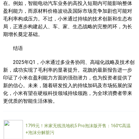
在。例如，智能电动汽车业务的高投入短期内可能影响整体
盈利能力，而原材料价格波动及国际市场竞争加剧也可能对
毛利率构成压力。不过，小米通过持续的技术创新和生态布
局，正逐步构建起人、车、家、生态战略的完整闭环，为长
期增长奠定基础。
结语
2025年Q1，小米通过多业务协同、高端化战略及技术创
新，成功实现了毛利率的显著提升。花旗的最新报告进一步
印证了小米在盈利能力方面的强劲潜力，也为投资者提供了
新的信心。未来，随着研发投入的持续加码及市场拓展的深
化，小米有望在硬核科技领域持续领跑，为全球消费者带来
更优质的智能生活体验。
1799元！米家无线洗地机5 Pro泡沫版开售：160℃高温
+泡沫分解脏污