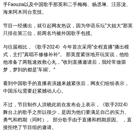
手Faouzia以及中国歌手那英和二手梅梅、杨丞琳、汪苏泷、
海来阿木同台竞技。
节目一经播出，就引起网友热议，因为华语乐坛“大姐大”那英
只排在第三位，前两名均被外国歌手包揽。
与往届相比，《歌手2024》今年首次采用“全程直播”播出模
式，主打“真唱不修修补补”。 那英度紧张地开玩笑说，他给
他准备了两瓶速效救心丸，“收到直播邀请后，我经常做噩
梦，梦到的都是‘车祸’。”
看到中国歌手的直播表演越来越紧张后，网友们纷纷表示，
中国乐坛需要赶紧撼动人心。
不过，节目制作人洪晓此前在发布会上表示，《歌手2024》
舞台上的歌手之所以很少，是因为他们要满足自己的实力、
勇气和档期（同时）。 部分歌手由于直播和档期原因。 ，直
接拒绝了节目组的邀请。