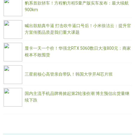
豹系首款轿车！方程豹方程S量产版实车发布：最大续航
900km
喊出鼓励真牛逼 打击吹牛逼口号后！小米徐洁云：提升官
方宣传图品质是我们重大课题
显卡一天一个价！华强北RTX 5060数日大涨800元：商家
根本不敢囤货
三星前核心高管亲自带队！韩国大学开AI芯片班
国内主流手机品牌将掀起第2轮涨价潮 博主预估出货量继
续下跌