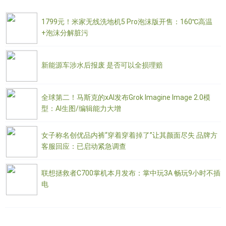
1799元！米家无线洗地机5 Pro泡沫版开售：160℃高温
+泡沫分解脏污
新能源车涉水后报废 是否可以全损理赔
全球第二！马斯克的xAI发布Grok Imagine Image 2.0模
型：AI生图/编辑能力大增
女子称名创优品内裤“穿着穿着掉了”让其颜面尽失 品牌方
客服回应：已启动紧急调查
联想拯救者C700掌机本月发布：掌中玩3A 畅玩9小时不插
电