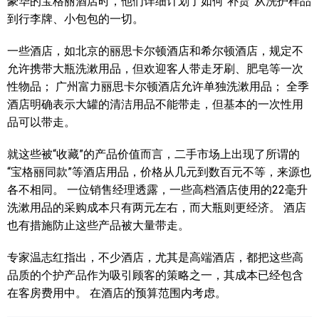
豪华的宝格丽酒店时，他们详细计划了如何“补货”从洗护样品
到行李牌、小包包的一切。
一些酒店，如北京的丽思卡尔顿酒店和希尔顿酒店，规定不
允许携带大瓶洗漱用品，但欢迎客人带走牙刷、肥皂等一次
性物品； 广州富力丽思卡尔顿酒店允许单独洗漱用品； 全季
酒店明确表示大罐的清洁用品不能带走，但基本的一次性用
品可以带走。
就这些被“收藏”的产品价值而言，二手市场上出现了所谓的
“宝格丽同款”等酒店用品，价格从几元到数百元不等，来源也
各不相同。 一位销售经理透露，一些高档酒店使用的22毫升
洗漱用品的采购成本只有两元左右，而大瓶则更经济。 酒店
也有措施防止这些产品被大量带走。
专家温志红指出，不少酒店，尤其是高端酒店，都把这些高
品质的个护产品作为吸引顾客的策略之一，其成本已经包含
在客房费用中。 在酒店的预算范围内考虑。