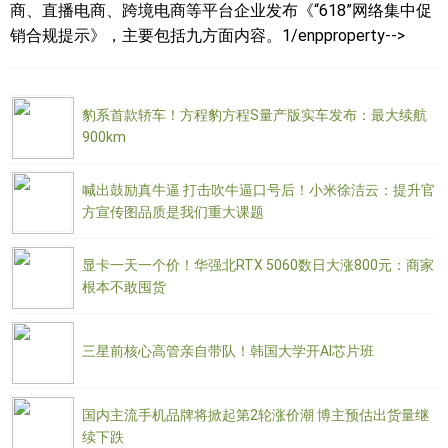
商、直播电商、跨境电商等平台企业发布《“618”网络集中促
销合规提示》，主要包括九方面内容。1/enpproperty-->
豹系首款轿车！方程豹方程S量产版实车发布：最大续航
900km
喊出鼓励真牛逼 打击吹牛逼口号后！小米徐洁云：提升官
方宣传图品质是我们重大课题
显卡一天一个价！华强北RTX 5060数日大涨800元：商家
根本不敢囤货
三星前核心高管亲自带队！韩国大学开AI芯片班
国内主流手机品牌将掀起第2轮涨价潮 博主预估出货量继
续下跌