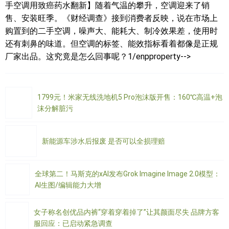
手空调用致癌药水翻新】随着气温的攀升，空调迎来了销
售、安装旺季。《财经调查》接到消费者反映，说在市场上
购置到的二手空调，噪声大、能耗大、制冷效果差，使用时
还有刺鼻的味道。但空调的标签、能效指标看着都像是正规
厂家出品。这究竟是怎么回事呢？1/enpproperty-->
1799元！米家无线洗地机5 Pro泡沫版开售：160℃高温+泡
沫分解脏污
新能源车涉水后报废 是否可以全损理赔
全球第二！马斯克的xAI发布Grok Imagine Image 2.0模型：
AI生图/编辑能力大增
女子称名创优品内裤“穿着穿着掉了”让其颜面尽失 品牌方客
服回应：已启动紧急调查