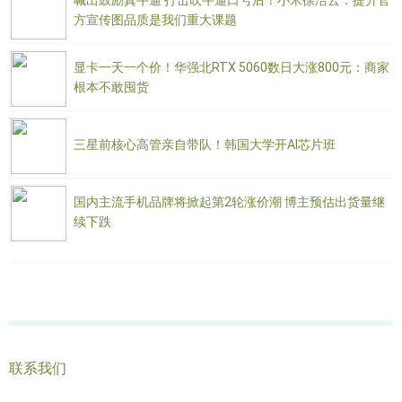
喊出鼓励真牛逼 打击吹牛逼口号后！小米徐洁云：提升官
方宣传图品质是我们重大课题
显卡一天一个价！华强北RTX 5060数日大涨800元：商家
根本不敢囤货
三星前核心高管亲自带队！韩国大学开AI芯片班
国内主流手机品牌将掀起第2轮涨价潮 博主预估出货量继
续下跌
联系我们