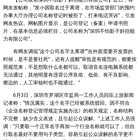
网友发帖称，“发小因取名过于离谱，在市场监管部门的预约
办事大厅办理公司名称登记时被拒了，打来电话哭诉”，引发
网友热议。网帖图片显示，是公司登记（备案）申请书照
片，在基本信息必填栏目，公司名称为“深圳不怕影子斜但能
力有限公司”。
有网友调侃“这个公司名字太离谱”“在外面需要开发票的
时候，是不是要社死”，还有人提醒“审批是有规范的，都要按
照规范来，不是想取什么名都可以。取谐音名连电脑系统都
无法通过，其他明显有违背公序良俗、低俗、有不良影响、
擦边的，人工审核时也不能通过。”
6月3日，深圳市罗湖区市监局一工作人员回应上游新闻
记者称：“情况属实，这个名字已经被系统驳回。因不符合
《企业名称登记管理规定实施办法》的相关规定，名称结构
不完整，缺少含义表述，且引起公众误解。”上述工作人员强
调：“只要取一个正常名字再加一个行业名称就可以了，但自
行取名最好不要用句子类型。容易引起公众误解的名字更不