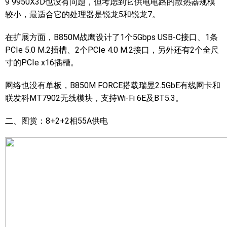
9 9950X3D也没有问题，但考虑到它供电电路的散热器规模
较小，最适合它的处理器是锐龙5和锐龙7。
在扩展方面，B850M战鹰设计了1个5Gbps USB-C接口、1条
PCIe 5.0 M.2插槽、2个PCIe 4.0 M.2接口，另外还有2个全尺
寸的PCIe x16插槽。
网络也没有单板，B850M FORCE搭载瑞昱2.5GbE有线网卡和
联发科MT7902无线模块，支持Wi-Fi 6E及BT5.3。
二、图赏：8+2+2相55A供电