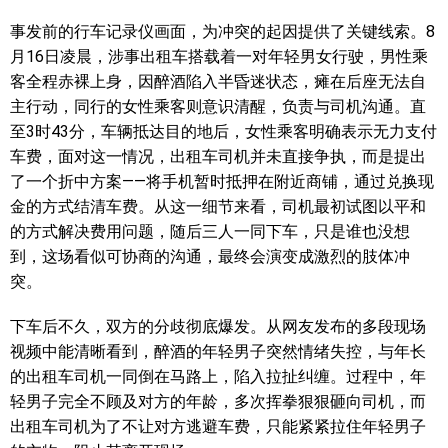
事发前的行车记录仪画面，为冲突的起因提供了关键线索。8
月16日凌晨，涉事出租车搭载着一对年轻男女行驶，男性乘
客全程赤裸上身，因醉酒陷入半昏迷状态，瘫在后座无法自
主行动，同行的女性乘客则意识清醒，负责与司机沟通。直
至3时43分，车辆抵达目的地后，女性乘客明确表示无力支付
车费，面对这一情况，出租车司机并未直接争执，而是提出
了一个折中方案——将手机暂时抵押在附近商铺，通过兑换现
金的方式结清车费。从这一细节来看，司机最初试图以平和
的方式解决费用问题，随后三人一同下车，只是谁也没想
到，这场看似可协商的沟通，最终会演变成激烈的肢体冲
突。
下车后不久，双方的分歧彻底爆发。从网友发布的多段现场
视频中能清晰看到，醉酒的年轻男子突然情绪失控，与年长
的出租车司机一同倒在马路上，陷入拉扯纠缠。过程中，年
轻男子完全不顾及对方的年龄，多次挥拳狠狠砸向司机，而
出租车司机为了不让对方逃避车费，只能紧紧拉住年轻男子