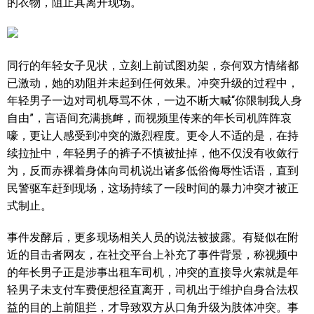
的衣物，阻止其离开现场。
同行的年轻女子见状，立刻上前试图劝架，奈何双方情绪都
已激动，她的劝阻并未起到任何效果。冲突升级的过程中，
年轻男子一边对司机辱骂不休，一边不断大喊“你限制我人身
自由”，言语间充满挑衅，而视频里传来的年长司机阵阵哀
嚎，更让人感受到冲突的激烈程度。更令人不适的是，在持
续拉扯中，年轻男子的裤子不慎被扯掉，他不仅没有收敛行
为，反而赤裸着身体向司机说出诸多低俗侮辱性话语，直到
民警驱车赶到现场，这场持续了一段时间的暴力冲突才被正
式制止。
事件发酵后，更多现场相关人员的说法被披露。有疑似在附
近的目击者网友，在社交平台上补充了事件背景，称视频中
的年长男子正是涉事出租车司机，冲突的直接导火索就是年
轻男子未支付车费便想径直离开，司机出于维护自身合法权
益的目的上前阻拦，才导致双方从口角升级为肢体冲突。事