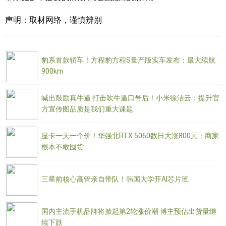
声明：取材网络，谨慎辨别
豹系首款轿车！方程豹方程S量产版实车发布：最大续航
900km
喊出鼓励真牛逼 打击吹牛逼口号后！小米徐洁云：提升官
方宣传图品质是我们重大课题
显卡一天一个价！华强北RTX 5060数日大涨800元：商家
根本不敢囤货
三星前核心高管亲自带队！韩国大学开AI芯片班
国内主流手机品牌将掀起第2轮涨价潮 博主预估出货量继
续下跌