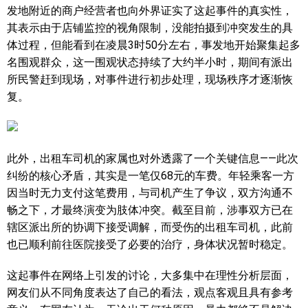
发地附近的商户经营者也向外界证实了这起事件的真实性，
其表示由于店铺监控的视角限制，没能拍摄到冲突发生的具
体过程，但能看到在凌晨3时50分左右，事发地开始聚集起多
名围观群众，这一围观状态持续了大约半小时，期间有派出
所民警赶到现场，对事件进行初步处理，现场秩序才逐渐恢
复。
此外，出租车司机的家属也对外透露了一个关键信息——此次
纠纷的核心矛盾，其实是一笔仅68元的车费。年轻乘客一方
因当时无力支付这笔费用，与司机产生了争议，双方沟通不
畅之下，才最终演变为肢体冲突。截至目前，涉事双方已在
辖区派出所的协调下接受调解，而受伤的出租车司机，此前
也已顺利前往医院接受了必要的治疗，身体状况暂时稳定。
这起事件在网络上引发的讨论，大多集中在理性分析层面，
网友们从不同角度表达了自己的看法，观点客观且具有参考