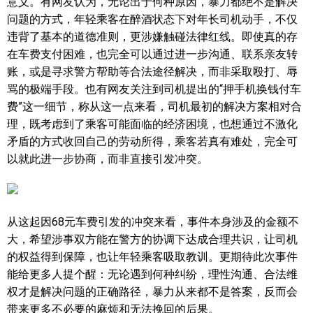
意义。有网友认为，无论出于何种原因，暴力都绝不是解决
问题的方式，年轻乘客在醉酒状态下对年长司机动手，不仅
违背了基本的道德准则，更涉嫌触碰法律红线。即使真的存
在车费支付困难，也完全可以通过进一步沟通、联系亲友转
账，或是寻求警方帮助等合法途径解决，而非采取殴打、辱
骂的极端手段。也有网友关注到司机提出的“押手机换钱付车
费”这一细节，称从这一点来看，司机最初的解决方案相对合
理，既考虑到了乘客可能面临的经济困境，也想通过不激化
矛盾的方式收回自己的劳动所得，乘客若真有难处，完全可
以就此进一步协商，而非直接引发冲突。
从这起因68元车费引发的冲突来看，事件本身涉及的金额不
大，希望涉事双方能在警方的协调下达成合理共识，让司机
的权益得到保障，也让年轻乘客吸取教训。更期待此次事件
能给更多人提个醒：无论遇到何种纠纷，理性沟通、合法维
权才是解决问题的正确路径，暴力从来都不是答案，反而会
带来更多不必要的麻烦和无法挽回的后果。