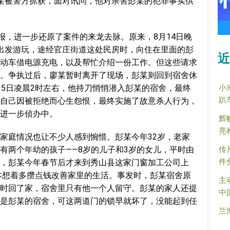
某被警方抓获，面对讯问，他对杀害彭某的犯罪事实供
报，进一步还原了案件的来龙去脉。原来，8月14日晚
出发游玩，途经官庄街道这处民房时，向住在里面的彭
近
动车借电源充电，以及帮忙介绍一份工作。但这些请求
。争执过后，廖某暂时离开了现场，彭某则回到宿舍休
小
15日凌晨2时左右，他持刀悄悄潜入彭某的宿舍，最终
趴
自己因被拒绝而心生怨恨，最终实施了故意杀人行为，
进一步侦办中。
辉
亮
家庭情况也让不少人感到惋惜。彭某今年32岁，老家
传
有两个年幼的孩子——8岁的儿子和3岁的女儿，平时由
件
，彭某今年春节后才来到秀山县这家门窗加工公司上
原本想着多攒点钱改善家里的生活。事发时，彭某宿舍原
主
时回了家，宿舍里只有他一个人留守。彭某的家人还提
中
是彭某的宿舍，可这两道门的锁早就坏了，没能起到任
兰