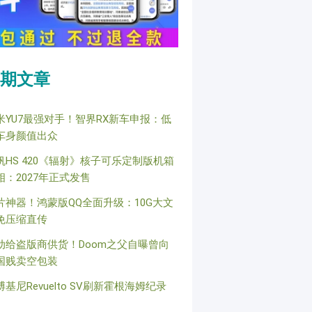
期文章
米YU7最强对手！智界RX新车申报：低
车身颜值出众
帆HS 420《辐射》核子可乐定制版机箱
相：2027年正式发售
片神器！鸿蒙版QQ全面升级：10G大文
免压缩直传
动给盗版商供货！Doom之父自曝曾向
国贱卖空包装
博基尼Revuelto SV刷新霍根海姆纪录