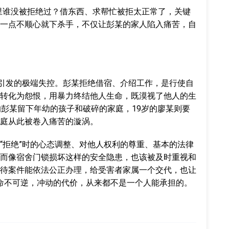
里谁没被拒绝过？借东西、求帮忙被拒太正常了，关键
一点不顺心就下杀手，不仅让彭某的家人陷入痛苦，自
”引发的极端失控。彭某拒绝借宿、介绍工作，是行使自
转化为怨恨，用暴力终结他人生命，既漠视了他人的生
的彭某留下年幼的孩子和破碎的家庭，19岁的廖某则要
庭从此被卷入痛苦的漩涡。
“拒绝”时的心态调整、对他人权利的尊重、基本的法律
而像宿舍门锁损坏这样的安全隐患，也该被及时重视和
待案件能依法公正办理，给受害者家属一个交代，也让
命不可逆，冲动的代价，从来都不是一个人能承担的。