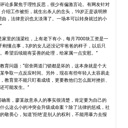
评论多聚焦于理性反思，很少有偏激言论。有网友针对
、介绍工作被拒，就生出杀人的念头，19岁正是该明辨
的理由，法律意识也太淡薄了。一场本可以转身就过的小
”
是家里的顶梁柱，上有老下有小，每月7000块工资是一
子刚懂点事，3岁的女儿还没记牢爸爸的样子，以后只
。希望后续能有妥善的处理，给家属一点安慰。”
教育问题：“宿舍两道门锁都是坏的，这本身就是个大
某争取一点反应时间。另外，现在有些年轻人太容易走
，教育里不能只盯着成绩，更要教他们怎么面对挫折、
还可能发生。”
据确凿，廖某故意杀人的事实很清楚，肯定要为自己的
什么这么小的冲突会升级成命案？除了法律的惩戒，社
的敬畏心，知道‘拒绝’是别人的权利，不能用暴力去报