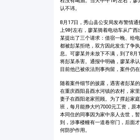
程没有喝酒。当天中午1时左右，廖
认不讳。
8月17日，秀山县公安局发布警情通
上9时左右，廖某骑着电动车从广西
某提出了三个请求：借宿一晚、给电
都被彭某拒绝，双方因此发生了争执
息。可廖某并未放下不满，到了8月
将彭某杀害。通报中明确，廖某承认
目前他已被依法刑事拘留，案件仍在
随着案件细节的披露，遇害者彭某的
在重庆酉阳县酉水河镇的农村，家里
妻子在酉阳老家照顾。为了撑起家庭
班，每月能挣大约7000元工资，
本同住的同事因为家中亲人去世，暂
到，涉事楼幢有一道卷帘门，后面才
何防护作用。