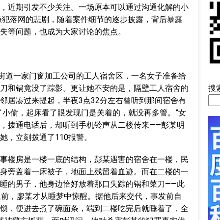
，近期引发不少关注。一场原本可以通过沟通化解的小
岁嫌犯落网的悲剧，随着案件细节的逐步披露，背后暴露
失等问题，也成为大家讨论的焦点。
庄街道一家门窗加工公司的工人宿舍区，一名女子准备给
搜
刀和锅竟没了踪影。更让她不安的是，隔壁工人宿舍的
邻居凑过来提起，半夜3点32分左右曾听到那间宿舍有
了小偷，起床看了眼发现门是关着的，就没再多管。”女
，拨通电话后，却听到手机铃声从二楼传来——彭某明
她，立刻拨通了110报警。
事楼房是一楼一底的结构，彭某遇害的宿舍在一楼，民
身旁盖着一床被子，地面上残留着血迹。而在二楼的一
睡的男子，他身边恰好放着那口失踪的锅和菜刀——此
上前，廖某才从睡梦中惊醒。据他后来交代，事发前自
锁，便进去煮了碗面条，端到二楼吃完后就睡着了，全