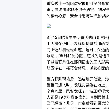
重庆秀山一起因借宿被拒引发的命案
事，最终酿成32岁男子遇害、19
的极端心态、安全隐患与法律意识缺
8月15日临近中午，重庆秀山县官
工人煮午饭时，发现厨房里常用的菜
门上还沾着斑斑血迹。这时，旁边的
响动，“当时我被惊醒，还以为是进
子试着联系住在那间宿舍的工人彭某
明应该在一楼宿舍休息。越发心慌的
警方赶到现场后，迅速展开侦查。涉
警推门进入时，发现彭某躺在地上，
个房间里，民警发现了一名正呼呼大
人正是19岁的嫌犯廖某。直到民警
己已经饿了几天，作案后看到厨房没