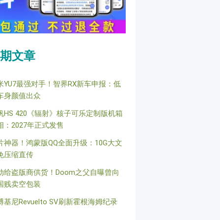
期文章
米YU7最强对手！智界RX新车申报：低
车身颜值出众
帆HS 420《辐射》核子可乐定制版机箱
相：2027年正式发售
片神器！鸿蒙版QQ全面升级：10G大文
免压缩直传
动给盗版商供货！Doom之父自曝曾向
国贱卖空包装
博基尼Revuelto SV刷新霍根海姆纪录