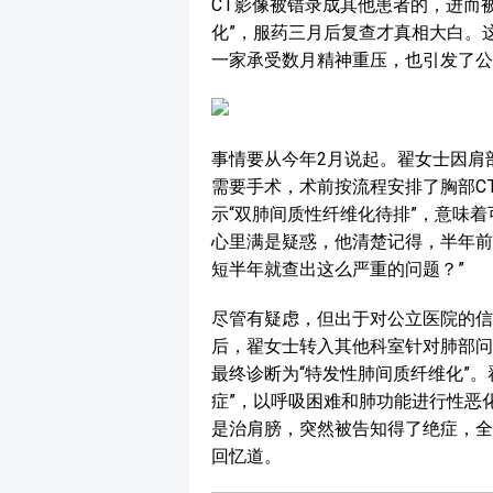
CT影像被错录成其他患者的，进而
化”，服药三月后复查才真相大白。
一家承受数月精神重压，也引发了公
事情要从今年2月说起。翟女士因肩
需要手术，术前按流程安排了胸部C
示“双肺间质性纤维化待排”，意味
心里满是疑惑，他清楚记得，半年前
短半年就查出这么严重的问题？”
尽管有疑虑，但出于对公立医院的信
后，翟女士转入其他科室针对肺部问
最终诊断为“特发性肺间质纤维化”
症”，以呼吸困难和肺功能进行性恶
是治肩膀，突然被告知得了绝症，全
回忆道。