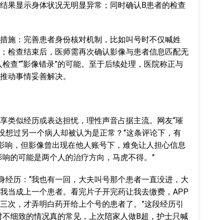
结果显示身体状况无明显异常；同时确认B患者的检查
措施：完善患者身份核对机制，比如叫号时不仅喊姓
；检查结束后，医师需再次确认影像与患者信息匹配无
检查”“影像错录”的可能。至于后续处理，医院称正与
推动事情妥善解决。
享类似经历或表达担忧，理性声音占据主流。网友“璀
想没想过另一个病人却被认为是正常？”这条评论下，有
影响，但影像曾出现在他人账号下，难免让人担心信息
影响的可能是两个人的治疗方向，马虎不得。”
亲身经历：“我也有一回，大夫叫号那个患者一直没进，大
我当成上一个患者。看完片子开完药让我去缴费，APP
三次，才弄明白药开给上个号的患者了。”这段经历引
对不细致的情况真的常见，上次陪家人做B超，护士只喊