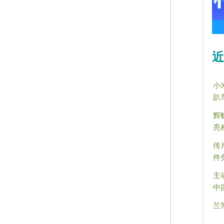
近
小
趴
辉
亮
传
件
主
中
兰