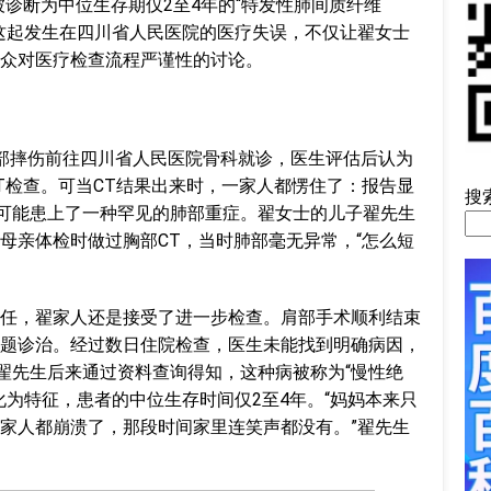
被诊断为中位生存期仅2至4年的“特发性肺间质纤维
这起发生在四川省人民医院的医疗失误，不仅让翟女士
众对医疗检查流程严谨性的讨论。
部摔伤前往四川省人民医院骨科就诊，医生评估后认为
T检查。可当CT结果出来时，一家人都愣住了：报告显
搜
着可能患上了一种罕见的肺部重症。翟女士的儿子翟先生
母亲体检时做过胸部CT，当时肺部毫无异常，“怎么短
任，翟家人还是接受了进一步检查。肩部手术顺利结束
题诊治。经过数日住院检查，医生未能找到明确病因，
。翟先生后来通过资料查询得知，这种病被称为“慢性绝
化为特征，患者的中位生存时间仅2至4年。“妈妈本来只
家人都崩溃了，那段时间家里连笑声都没有。”翟先生