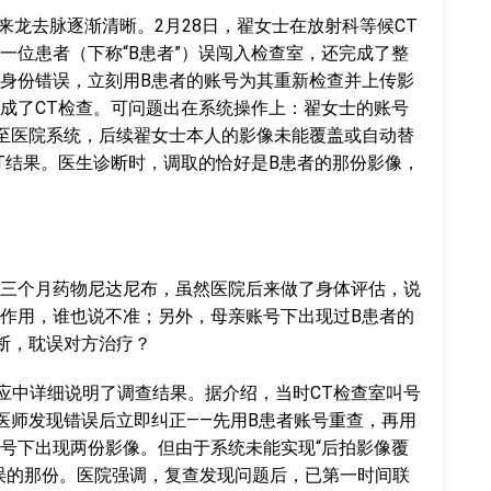
的来龙去脉逐渐清晰。2月28日，翟女士在放射科等候CT
一位患者（下称“B患者”）误闯入检查室，还完成了整
身份错误，立刻用B患者的账号为其重新检查并上传影
成了CT检查。可问题出在系统操作上：翟女士的账号
至医院系统，后续翟女士本人的影像未能覆盖或自动替
T结果。医生诊断时，调取的恰好是B患者的那份影像，
三个月药物尼达尼布，虽然医院后来做了身体评估，说
作用，谁也说不准；另外，母亲账号下出现过B患者的
断，耽误对方治疗？
回应中详细说明了调查结果。据介绍，当时CT检查室叫号
医师发现错误后立即纠正——先用B患者账号重查，再用
号下出现两份影像。但由于系统未能实现“后拍影像覆
误的那份。医院强调，复查发现问题后，已第一时间联