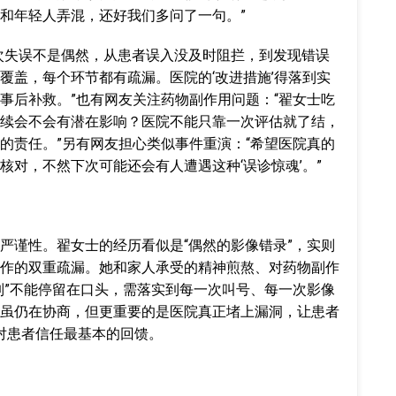
和年轻人弄混，还好我们多问了一句。”
次失误不是偶然，从患者误入没及时阻拦，到发现错误
覆盖，每个环节都有疏漏。医院的‘改进措施’得落到实
事后补救。”也有网友关注药物副作用问题：“翟女士吃
续会不会有潜在影响？医院不能只靠一次评估就了结，
的责任。”另有网友担心类似事件重演：“希望医院真的
核对，不然下次可能还会有人遭遇这种‘误诊惊魂’。”
严谨性。翟女士的经历看似是“偶然的影像错录”，实则
作的双重疏漏。她和家人承受的精神煎熬、对药物副作
制”不能停留在口头，需落实到每一次叫号、每一次影像
虽仍在协商，但更重要的是医院真正堵上漏洞，让患者
对患者信任最基本的回馈。