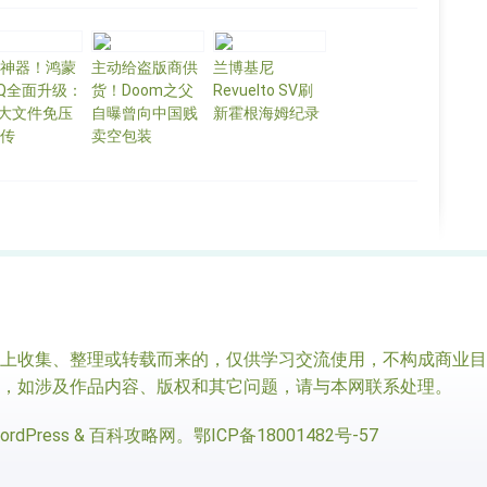
神器！鸿蒙
主动给盗版商供
兰博基尼
Q全面升级：
货！Doom之父
Revuelto SV刷
G大文件免压
自曝曾向中国贱
新霍根海姆纪录
传
卖空包装
收集、整理或转载而来的，仅供学习交流使用，不构成商业目
，如涉及作品内容、版权和其它问题，请与本网联系处理。
ordPress
&
百科攻略网
。
鄂ICP备18001482号-57