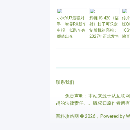
小米YU7最强对
辉帆HS 420《辐
传片
手！智界RX新车
射》核子可乐定
版Q
申报：低趴车身
制版机箱亮相：
10
颜值出众
2027年正式发售
缩直
联系我们
免责声明：本站来源于从互联网上
起的法律责任。。版权归原作者所有
百科攻略网
© 2026，Powered by
W