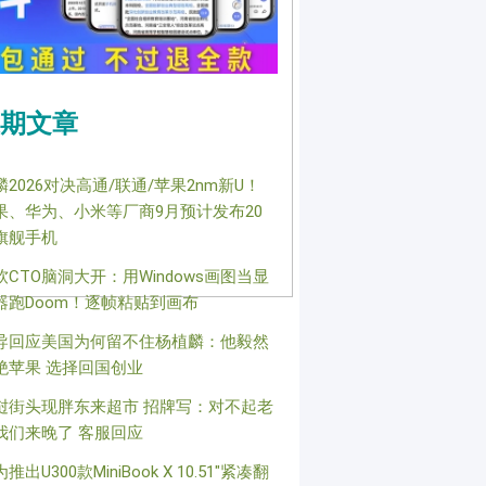
期文章
麟2026对决高通/联通/苹果2nm新U！
果、华为、小米等厂商9月预计发布20
旗舰手机
软CTO脑洞大开：用Windows画图当显
器跑Doom！逐帧粘贴到画布
导回应美国为何留不住杨植麟：他毅然
绝苹果 选择回国创业
挝街头现胖东来超市 招牌写：对不起老
我们来晚了 客服回应
推出U300款MiniBook X 10.51"紧凑翻