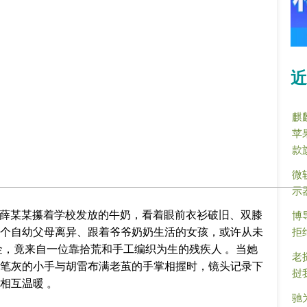
近
麒
苹
款
微
示
岁的薛某某攥着学校发放的牛奶，看着眼前衣衫破旧、双膝
博
个自幼父母离异、跟着爷爷奶奶生活的女孩，或许从未
拒
金，竟来自一位靠拾荒和手工编织为生的残疾人 。当她
老
笔灰的小手与胡雷布满老茧的手掌相握时，镜头记录下
挝
相互温暖 。
驰为