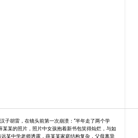
汉子胡雷，在镜头前第一次崩溃：“半年走了两个学
里薛某某的照片，照片中女孩抱着新书包笑得灿烂，与如
靖远某中学老师透露，薛某某家庭结构复杂，父母离异