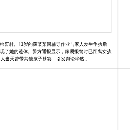
滩镇粮窖村。13岁的薛某某因辅导作业与家人发生争执后
现了她的遗体。警方通报显示，家属报警时已距离女孩
家人当天曾带其他孩子赴宴，引发舆论哗然 。