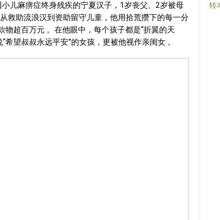
因小儿麻痹症终身残疾的宁夏汉子，1岁丧父、2岁被母
转
从救助流浪汉到资助留守儿童，他用拾荒攒下的每一分
款物超百万元 。在他眼中，每个孩子都是“折翼的天
“希望叔叔永远平安”的女孩，更被他视作亲闺女 。