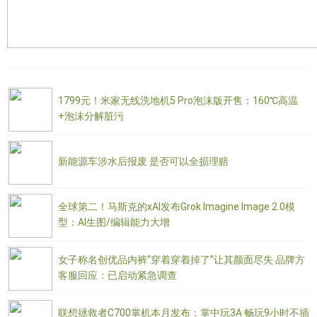
1799元！米家无线洗地机5 Pro泡沫版开售：160℃高温
+泡沫分解脏污
新能源车涉水后报废 是否可以全损理赔
全球第二！马斯克的xAI发布Grok Imagine Image 2.0模
型：AI生图/编辑能力大增
女子称名创优品内裤“穿着穿着掉了”让其颜面尽失 品牌方
客服回应：已启动紧急调查
联想拯救者C700掌机本月发布：掌中玩3A 畅玩9小时不插