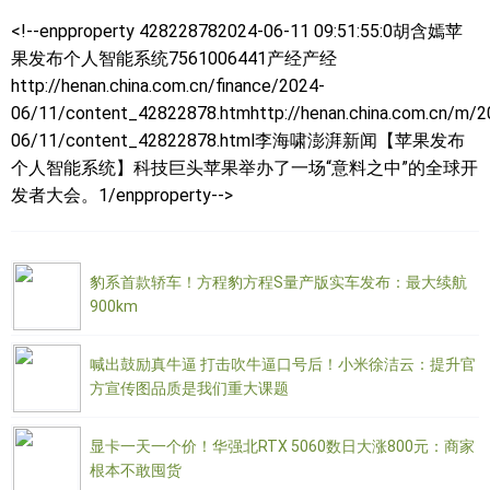
<!--enpproperty 428228782024-06-11 09:51:55:0胡含嫣
苹
果发布个人智能系统7561006441产经产经
http://henan.china.com.cn/finance/2024-
06/11/content_42822878.htmhttp://henan.china.com.cn/m/2
06/11/content_42822878.html李海啸澎湃新闻【苹果发布
个人智能系统】科技巨头苹果举办了一场“意料之中”的全球开
发者大会。1/enpproperty-->
豹系首款轿车！方程豹方程S量产版实车发布：最大续航
900km
喊出鼓励真牛逼 打击吹牛逼口号后！小米徐洁云：提升官
方宣传图品质是我们重大课题
显卡一天一个价！华强北RTX 5060数日大涨800元：商家
根本不敢囤货