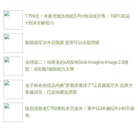
1799元！米家无线洗地机5 Pro泡沫版开售：160℃高温
+泡沫分解脏污
新能源车涉水后报废 是否可以全损理赔
全球第二！马斯克的xAI发布Grok Imagine Image 2.0模
型：AI生图/编辑能力大增
女子称名创优品内裤“穿着穿着掉了”让其颜面尽失 品牌方
客服回应：已启动紧急调查
联想拯救者C700掌机本月发布：掌中玩3A 畅玩9小时不插
电